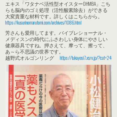
エキス「ワタナベ活性型オイスターDHMBA」こち
らも脳内のゴミ処理（活性酸素除去）ができる
大変貴重な材料です。詳しくはこちらから。
https://kusurinomarutomi.com/archives/1086.html
芳さんも愛用してます。バイブレショーナル・
メディスンの時代にふさわしい身体にやさしい
健康器具ですね。押さえて、摩って、擦って、
あ～ら不思議の世界です。
越野式オルゴンリング
https://tukayosi7.xsrv.jp/?cat=24