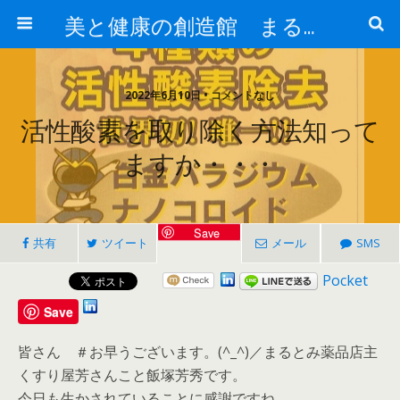
美と健康の創造館 まるとみ薬品 ぐんまの薬屋 芳さんのブログ
2022年6月10日 • コメントなし
活性酸素を取り除く方法知って
ますか・・・
Save
共有
ツイート
メール
SMS
Pocket
Save
皆さん ＃お早うございます。(^_^)／まるとみ薬品店主
くすり屋芳さんこと飯塚芳秀です。
今日も生かされていることに感謝ですね。