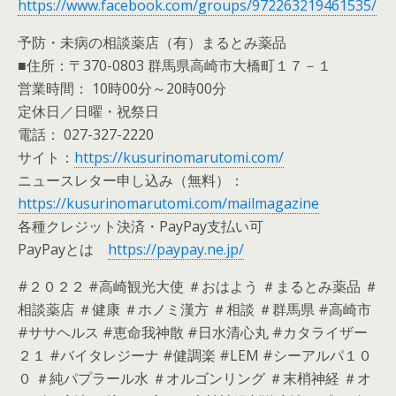
https://www.facebook.com/groups/972263219461535/
予防・未病の相談薬店（有）まるとみ薬品
■住所：〒370-0803 群馬県高崎市大橋町１７－１
営業時間： 10時00分～20時00分
定休日／日曜・祝祭日
電話： 027-327-2220
サイト：
https://kusurinomarutomi.com/
ニュースレター申し込み（無料）：
https://kusurinomarutomi.com/mailmagazine
各種クレジット決済・PayPay支払い可
PayPayとは
https://paypay.ne.jp/
#２０２２ #高崎観光大使 ＃おはよう ＃まるとみ薬品 ＃
相談薬店 ＃健康 ＃ホノミ漢方 ＃相談 ＃群馬県 #高崎市
#ササヘルス #恵命我神散 #日水清心丸 #カタライザー
２１ #バイタレジーナ #健調楽 #LEM #シーアルパ１０
０ ＃純パプラール水 ＃オルゴンリング ＃末梢神経 ＃オ