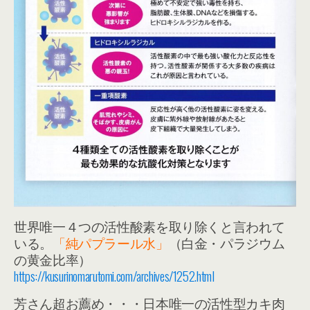
世界唯一４つの活性酸素を取り除くと言われて
いる。
「純パプラール水」
（白金・パラジウム
の黄金比率）
https://kusurinomarutomi.com/archives/1252.html
芳さん超お薦め・・・日本唯一の活性型カキ肉