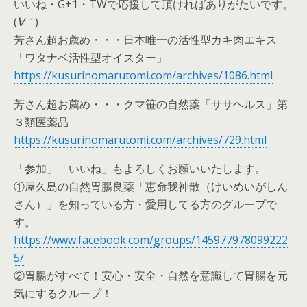
いいね・G+1・TWで応援して頂ければありがたいです。
(
´∀｀
)
芳さん超お薦め・・・日本唯一の活性型カキ肉エキス
「ワタナベ活性型オイスター」
https://kusurinomarutomi.com/archives/1086.html
芳さん超お薦め・・・クマ笹の自然薬「ササヘルス」第
３類医薬品
https://kusurinomarutomi.com/archives/729.html
「参加」「いいね」もよろしくお願いいたします。
①屋久島の自然胃腸良薬「恵命我神散（けいめいがしん
さん）」を知っている方・愛用してる方のグループで
す。
https://www.facebook.com/groups/145977978099222
5/
②胃腸がすべて！安心・安全・自然を意識して胃腸を元
気にするクループ！