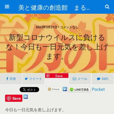
美と健康の創造館 まるとみ薬品 ぐんまの薬屋 芳さんのブログ
2022年3月21日 • コメントなし
新型コロナウイルスに負ける
な！今日も一日元気を差し上げ
ます。
Save
共有
ツイート
メール
SMS
Pocket
Save
今日も一日元気を差し上げます。