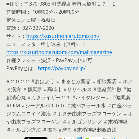
■住所：〒370-0803 群馬県高崎市大橋町１７－１
営業時間： 10時00分～20時00分
定休日／日曜・祝祭日
電話： 027-327-2220
サイト：
https://kusurinomarutomi.com/
ニュースレター申し込み（無料）：
https://kusurinomarutomi.com/mailmagazine
各種クレジット決済・PayPay支払い可
PayPayとは
https://paypay.ne.jp/
#２０２２ #おはよう ＃まるとみ薬品 ＃相談薬店 ＃ホノ
ミ漢方 ＃群馬県 #高崎市 #ササヘルス #恵命我神散 #健
創清心丸 #カタライザー２１ #バイタレジーナ #健調楽
#LEM #シーアルパ１００ ＃純パプラール水 ＃白金パラ
ジウムコロイド溶液 ＃ホタテ由来プラズマローゲン ＃ホ
ヤ由来プラズマローゲン ＃オルゴンリング ＃末梢神経
＃オルゴン療法 ＃擦る #摩る #末梢神経刺激療法