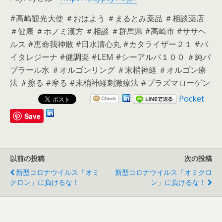
#高崎観光大使 ＃おはよう ＃まるとみ薬品 ＃相談薬店
＃健康 ＃ホノミ漢方 ＃相談 ＃群馬県 #高崎市 #ササヘ
ルス #恵命我神散 #日水清心丸 #カタライザー２１ #バ
イタレジーナ #健調楽 #LEM #シーアルパ１００ ＃純パ
プラール水 ＃オルゴンリング ＃末梢神経 ＃オルゴン療
法 ＃擦る #摩る #末梢神経刺激療法 #プラズマローゲン
Pocket
Save
以前の投稿
次の投稿
新型コロナウイルス「オミ
新型コロナウイルス「オミクロ
クロン」に負けるな！
ン」に負けるな！