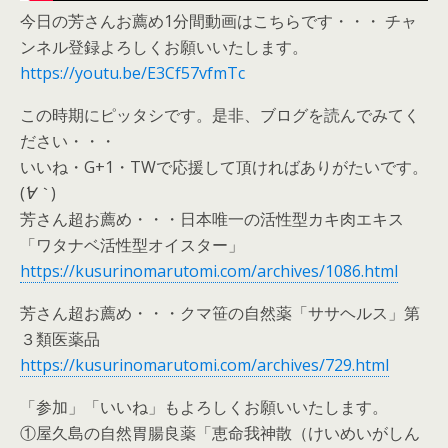
今日の芳さんお薦め1分間動画はこちらです・・・ チャ
ンネル登録よろしくお願いいたします。
https://youtu.be/E3Cf57vfmTc
この時期にピッタシです。是非、ブログを読んでみてく
ださい・・・
いいね・G+1・TWで応援して頂ければありがたいです。
(
´∀｀
)
芳さん超お薦め・・・日本唯一の活性型カキ肉エキス
「ワタナベ活性型オイスター」
https://kusurinomarutomi.com/archives/1086.html
芳さん超お薦め・・・クマ笹の自然薬「ササヘルス」第
３類医薬品
https://kusurinomarutomi.com/archives/729.html
「参加」「いいね」もよろしくお願いいたします。
①屋久島の自然胃腸良薬「恵命我神散（けいめいがしん