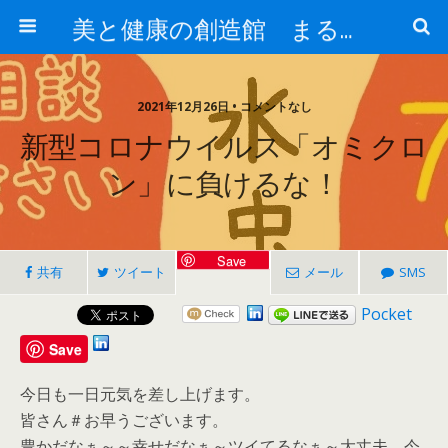
美と健康の創造館 まるとみ薬品 ぐんまの薬屋 芳さんのブログ
2021年12月26日 • コメントなし
新型コロナウイルス「オミクロ
ン」に負けるな！
Save
共有
ツイート
メール
SMS
Pocket
Save
今日も一日元気を差し上げます。
皆さん＃お早うございます。
豊かだなぁ～～幸せだなぁ～ツイてるなぁ～大丈夫、今