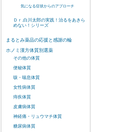
気になる症状からのアプローチ
Ｄｒ.白川太郎の実践！治るをあきら
めない！シリーズ
まるとみ薬品の応援と感謝の輪
ホノミ漢方体質別選薬
その他の体質
便秘体質
咳・喘息体質
女性病体質
痔疾体質
皮膚病体質
神経痛・リュウマチ体質
糖尿病体質