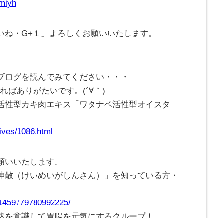
omiyh
いね・G+１」よろしくお願いいたします。
ブログを読んでみてください・・・
ければありがたいです。(
´∀｀
)
活性型カキ肉エキス「ワタナベ活性型オイスタ
ives/1086.html
願いいたします。
神散（けいめいがしんさん）」を知っている方・
/1459779780992225/
然を意識して胃腸を元気にするクループ！