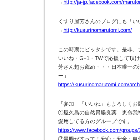
→
http://ja-jp.facebook.com/marut
くすり屋芳さんのブログにも「い
→
http://kusurinomarutomi.com/
この時期にピッタシです。是非、
いいね・G+1・TWで応援して頂
芳さん超お薦め・・・日本唯一の
ー」
https://kusurinomarutomi.com/arch
「参加」「いいね」もよろしくお
①屋久島の自然胃腸良薬「恵命我
愛用してる方のグループです。
https://www.facebook.com/groups
②胃腸がすべて！安心・安全・自