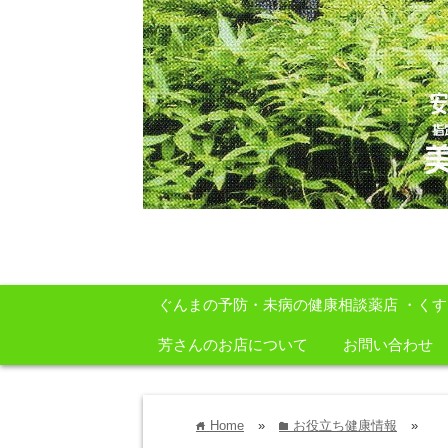
安心・安全・自然をテーマに身体に良いも
ぐんまの予防・未病の健康相談薬店 ・く
芳さんのお店について
お問い合わせ
Home
»
お役立ち健康情報
»
home
folder