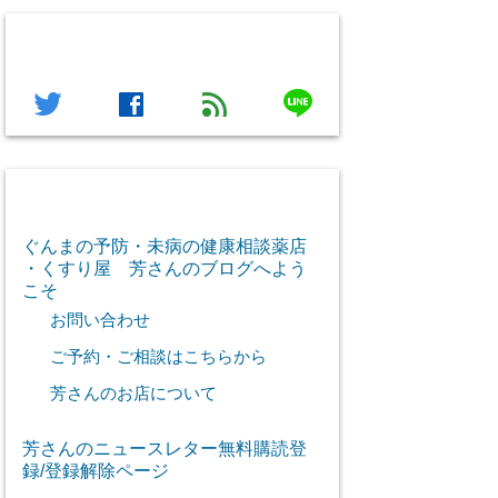
フォローする
line
twitter
facebook
feed
芳さん感謝のご挨拶
ぐんまの予防・未病の健康相談薬店
・くすり屋 芳さんのブログへよう
こそ
お問い合わせ
ご予約・ご相談はこちらから
芳さんのお店について
芳さんのニュースレター無料購読登
録/登録解除ページ