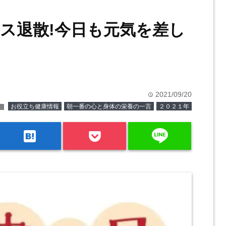
ス退散!今日も元気を差し
2021/09/20
time
older
お役立ち健康情報
朝一番の心と身体の栄養の一言
２０２１年
line
hatenabookmark