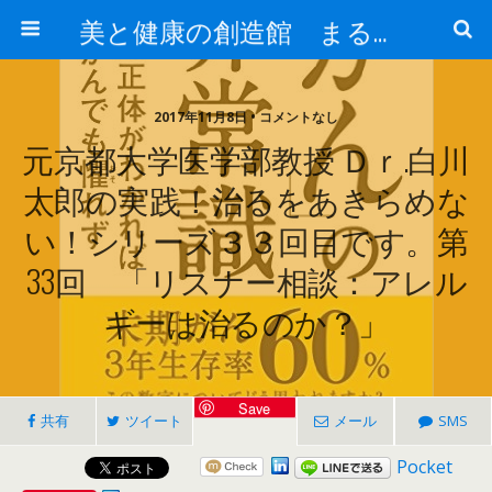
美と健康の創造館 まるとみ薬品 ぐんまの薬屋 芳さんのブログ
2017年11月8日 • コメントなし
元京都大学医学部教授 Ｄｒ.白川
太郎の実践！治るをあきらめな
い！シリーズ３３回目です。第
33回 「リスナー相談：アレル
ギーは治るのか？」
Save
共有
ツイート
メール
SMS
Pocket