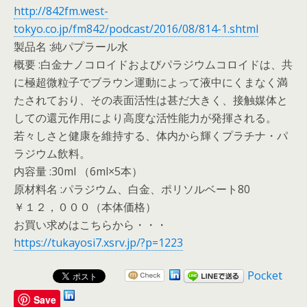
http://842fm.west-
tokyo.co.jp/fm842/podcast/2016/08/814-1.shtml
製品名 :純パプラール水
概要 :白金ナノコロイドおよびパラジウムコロイドは、共
に極超微粒子でブラウン運動によって液中にくまなく満
たされており、その表面活性は甚だ大きく、接触媒体と
しての還元作用により高度な活性能力が発揮される。
若々しさと健康を維持する、体内から輝くプラチナ・パ
ラジウム飲料。
内容量 :30ml （6ml×5本）
原材料名 :パラジウム、白金、ポリソルベート80
￥１２，０００（本体価格）
お買い求めはこちらから・・・
https://tukayosi7.xsrv.jp/?p=1223
Pocket
Save