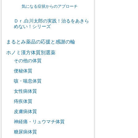
気になる症状からのアプローチ
Ｄｒ.白川太郎の実践！治るをあきら
めない！シリーズ
まるとみ薬品の応援と感謝の輪
ホノミ漢方体質別選薬
その他の体質
便秘体質
咳・喘息体質
女性病体質
痔疾体質
皮膚病体質
神経痛・リュウマチ体質
糖尿病体質