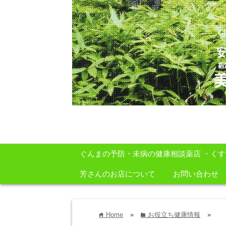
安心・安全・自然をテーマに身体に良いも
ぐんまの予防・未病の健康相談薬店 ・く
芳さんのお店について
お問い合わせ
Home
»
お役立ち健康情報
»
home
folder