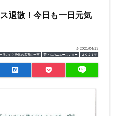
ス退散！今日も一日元気
2021/04/13
time
一番の心と身体の栄養の一言
芳さんのニュースレター
２０２１年
line
hatenabookmark