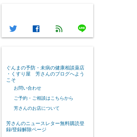
フォローする
line
twitter
facebook
feed
芳さん感謝のご挨拶
ぐんまの予防・未病の健康相談薬店
・くすり屋 芳さんのブログへよう
こそ
お問い合わせ
ご予約・ご相談はこちらから
芳さんのお店について
芳さんのニュースレター無料購読登
録/登録解除ページ