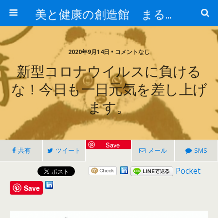
美と健康の創造館 まるとみ薬品 ぐんまの薬屋 芳さんのブログ
2020年9月14日 • コメントなし
新型コロナウイルスに負ける
な！今日も一日元気を差し上げ
ます。
Save
共有
ツイート
メール
SMS
Pocket
Save