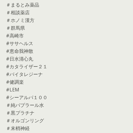
＃まるとみ薬品
＃相談薬店
＃ホノミ漢方
＃群馬県
#高崎市
#ササヘルス
#恵命我神散
#日水清心丸
#カタライザー２１
#バイタレジーナ
#健調楽
#LEM
#シーアルパ１００
＃純パプラール水
＃黒プラチナ
＃オルゴンリング
＃末梢神経