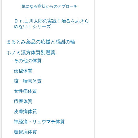
気になる症状からのアプローチ
Ｄｒ.白川太郎の実践！治るをあきら
めない！シリーズ
まるとみ薬品の応援と感謝の輪
ホノミ漢方体質別選薬
その他の体質
便秘体質
咳・喘息体質
女性病体質
痔疾体質
皮膚病体質
神経痛・リュウマチ体質
糖尿病体質