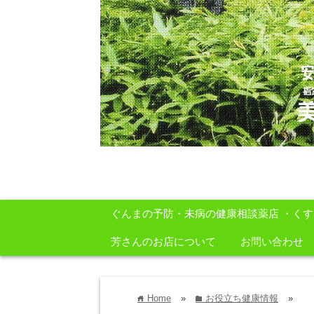
安心・安全・自然をテーマに身体に良いも
ぐんまの予防・未病の健康相談薬店 ・く
芳さんのお店について
お問い合わせ
Home
»
お役立ち健康情報
»
home
folder