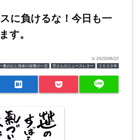
スに負けるな！今日も一
ます。
2020/08/22
time
一番の心と身体の栄養の一言
芳さんのニュースレター
２０２０年
line
hatenabookmark