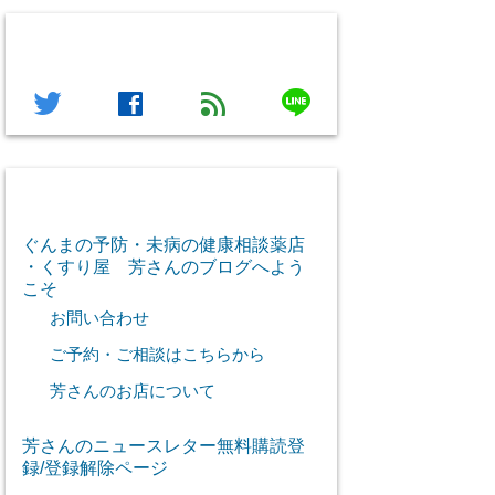
フォローする
line
twitter
facebook
feed
芳さん感謝のご挨拶
ぐんまの予防・未病の健康相談薬店
・くすり屋 芳さんのブログへよう
こそ
お問い合わせ
ご予約・ご相談はこちらから
芳さんのお店について
芳さんのニュースレター無料購読登
録/登録解除ページ