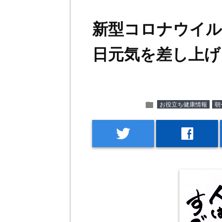
新型コロナウイル
日元気を差し上げ
folder
お役立ち健康情報
朝
twitter
facebook