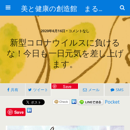
美と健康の創造館 まるとみ薬品 ぐんまの薬屋 芳さんのブログ
2020年6月16日 • コメントなし
新型コロナウイルスに負ける
な！今日も一日元気を差し上げ
ます。
Save
共有
ツイート
メール
SMS
Pocket
Save