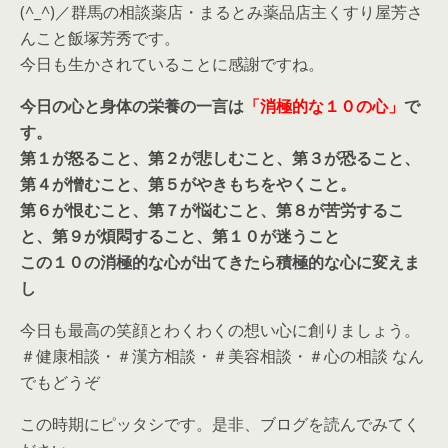
(^_^)／群馬の相談薬店・まるとみ薬品店主くすり屋芳さ
んこと飯塚芳秀です。
今日も生かされていることに感謝ですね。
今日の心と身体の栄養の一言は
「消極的な１０の心」
で
す。
第１が怒ること、第２が悲しむこと、第３が恐ること、
第４が憎むこと、第５がやきもちをやくこと。
第６が恨むこと、第７が悩むこと、第８が苦労するこ
と、第９が煩悶すること、第１０が迷うこと
この１０の消極的な心が出てきたら積極的な心に変えま
し
今日も最高の笑顔とわくわくの想い心に創りましょう。
＃健康相談・＃漢方相談・＃美容相談・＃心の相談 なん
でもどうぞ
この時期にピッタシです。是非、ブログを読んでみてく