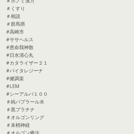
＃ホノミ漢方
＃くすり
＃相談
＃群馬県
#高崎市
#ササヘルス
#恵命我神散
#日水清心丸
#カタライザー２１
#バイタレジーナ
#健調楽
#LEM
#シーアルパ１００
＃純パプラール水
＃黒プラチナ
＃オルゴンリング
＃末梢神経
＃オルゴン療法