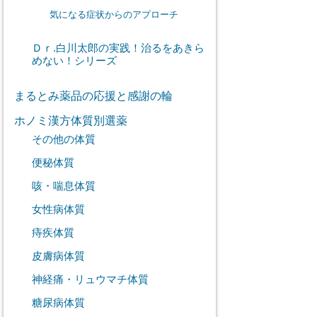
気になる症状からのアプローチ
Ｄｒ.白川太郎の実践！治るをあきら
めない！シリーズ
まるとみ薬品の応援と感謝の輪
ホノミ漢方体質別選薬
その他の体質
便秘体質
咳・喘息体質
女性病体質
痔疾体質
皮膚病体質
神経痛・リュウマチ体質
糖尿病体質