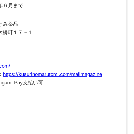
年６月まで
とみ薬品
崎市大橋町１７－１
.com/
：
https://kusurinomarutomi.com/mailmagazine
gami Pay支払い可