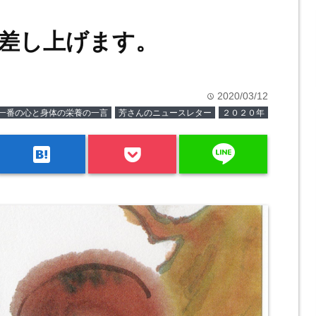
差し上げます。
2020/03/12
time
一番の心と身体の栄養の一言
芳さんのニュースレター
２０２０年
line
hatenabookmark