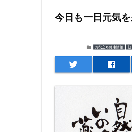
今日も一日元気を
folder
お役立ち健康情報
朝
twitter
facebook