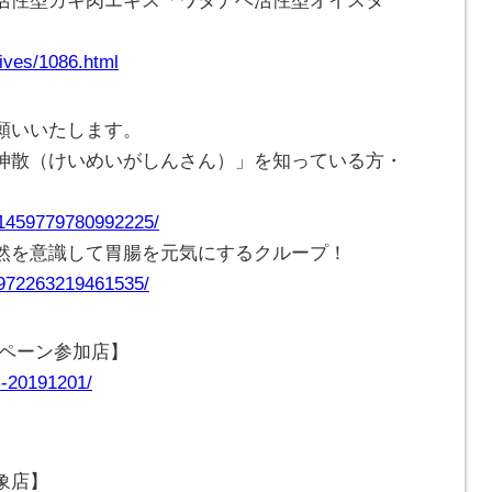
活性型カキ肉エキス「ワタナベ活性型オイスタ
ives/1086.html
願いいたします。
神散（けいめいがしんさん）」を知っている方・
/1459779780992225/
然を意識して胃腸を元気にするクループ！
/972263219461535/
ンペーン参加店】
-20191201/
象店】