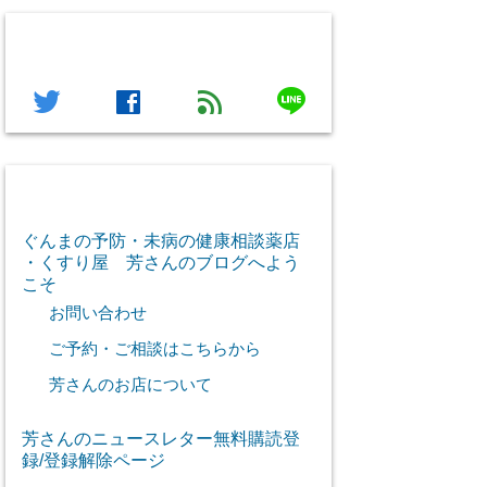
フォローする
line
twitter
facebook
feed
芳さん感謝のご挨拶
ぐんまの予防・未病の健康相談薬店
・くすり屋 芳さんのブログへよう
こそ
お問い合わせ
ご予約・ご相談はこちらから
芳さんのお店について
芳さんのニュースレター無料購読登
録/登録解除ページ