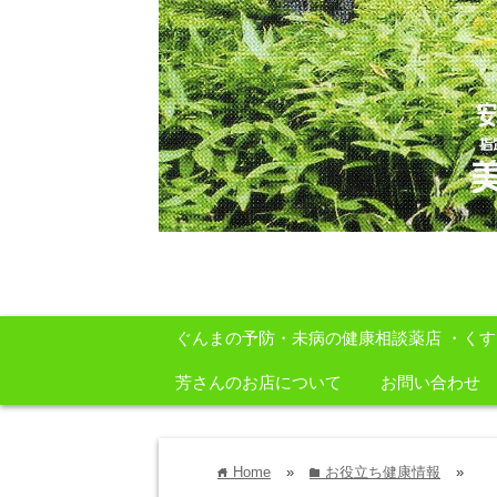
安心・安全・自然をテーマに身体に良いも
ぐんまの予防・未病の健康相談薬店 ・く
芳さんのお店について
お問い合わせ
Home
»
お役立ち健康情報
»
home
folder