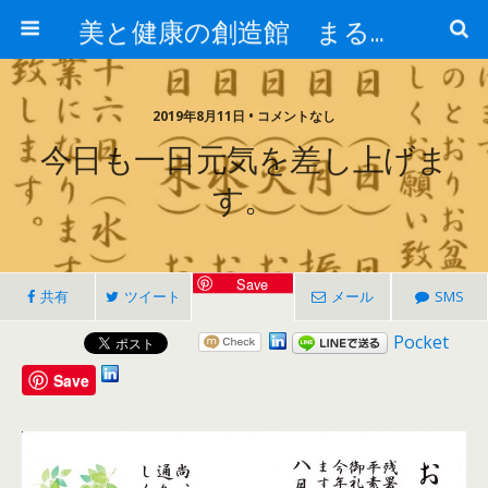
美と健康の創造館 まるとみ薬品 ぐんまの薬屋 芳さんのブログ
2019年8月11日 • コメントなし
今日も一日元気を差し上げま
す。
Save
共有
ツイート
メール
SMS
Pocket
Save