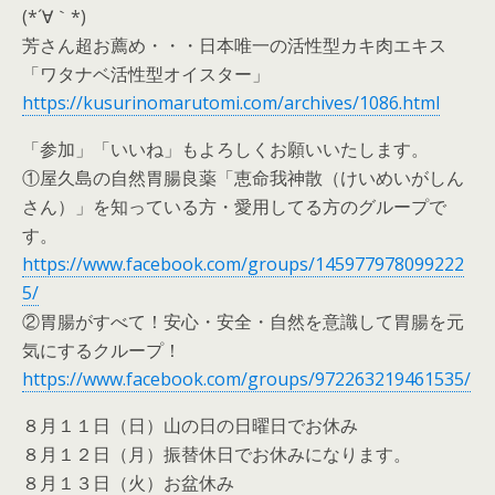
(*´∀｀*)
芳さん超お薦め・・・日本唯一の活性型カキ肉エキス
「ワタナベ活性型オイスター」
https://kusurinomarutomi.com/archives/1086.html
「参加」「いいね」もよろしくお願いいたします。
①屋久島の自然胃腸良薬「恵命我神散（けいめいがしん
さん）」を知っている方・愛用してる方のグループで
す。
https://www.facebook.com/groups/145977978099222
5/
②胃腸がすべて！安心・安全・自然を意識して胃腸を元
気にするクループ！
https://www.facebook.com/groups/972263219461535/
８月１１日（日）山の日の日曜日でお休み
８月１２日（月）振替休日でお休みになります。
８月１３日（火）お盆休み