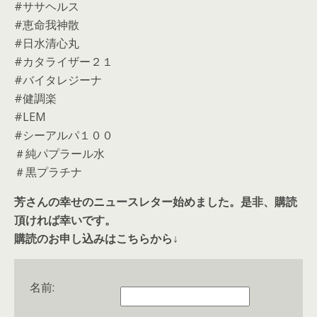
#ササヘルス
#恵命我神散
#日水清心丸
#カタライザー２１
#バイタレジーナ
#健調楽
#LEM
#シーアルパ１００
＃純パプラール水
＃黒プラチナ
芳さんの幸せのニュースレター始めました。是非、購読
頂ければ幸いです。
購読のお申し込みはこちらから↓
名前: