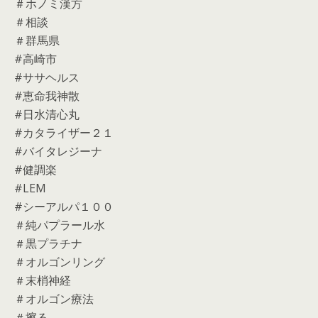
＃ホノミ漢方
＃相談
＃群馬県
#高崎市
#ササヘルス
#恵命我神散
#日水清心丸
#カタライザー２１
#バイタレジーナ
#健調楽
#LEM
#シーアルパ１００
＃純パプラール水
＃黒プラチナ
＃オルゴンリング
＃末梢神経
＃オルゴン療法
＃擦る