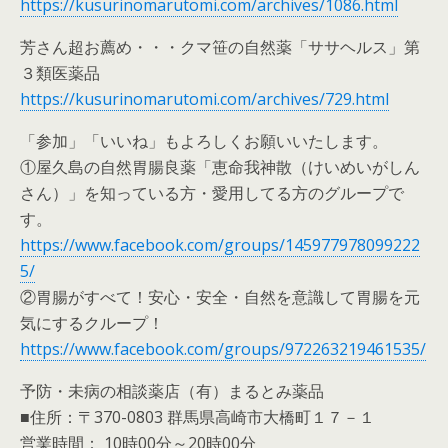
https://kusurinomarutomi.com/archives/1086.html
芳さん超お薦め・・・クマ笹の自然薬「ササヘルス」第
３類医薬品
https://kusurinomarutomi.com/archives/729.html
「参加」「いいね」もよろしくお願いいたします。
①屋久島の自然胃腸良薬「恵命我神散（けいめいがしん
さん）」を知っている方・愛用してる方のグループで
す。
https://www.facebook.com/groups/145977978099222
5/
②胃腸がすべて！安心・安全・自然を意識して胃腸を元
気にするクループ！
https://www.facebook.com/groups/972263219461535/
予防・未病の相談薬店（有）まるとみ薬品
■住所：〒370-0803 群馬県高崎市大橋町１７－１
営業時間： 10時00分～20時00分