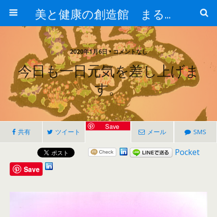
美と健康の創造館 まるとみ薬品 ぐんまの薬屋 芳さんのブログ
2020年1月6日 • コメントなし
今日も一日元気を差し上げま
す。
Save
共有
ツイート
メール
SMS
Pocket
Save