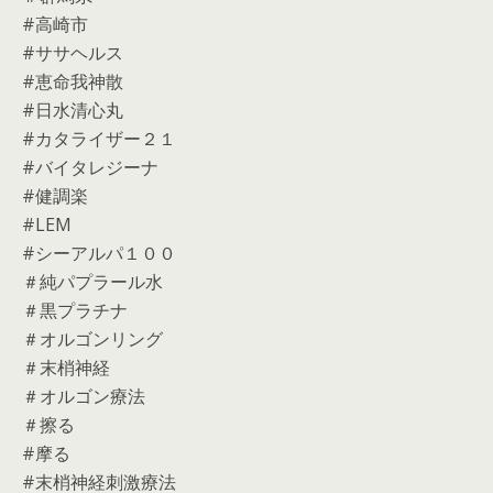
#高崎市
#ササヘルス
#恵命我神散
#日水清心丸
#カタライザー２１
#バイタレジーナ
#健調楽
#LEM
#シーアルパ１００
＃純パプラール水
＃黒プラチナ
＃オルゴンリング
＃末梢神経
＃オルゴン療法
＃擦る
#摩る
#末梢神経刺激療法