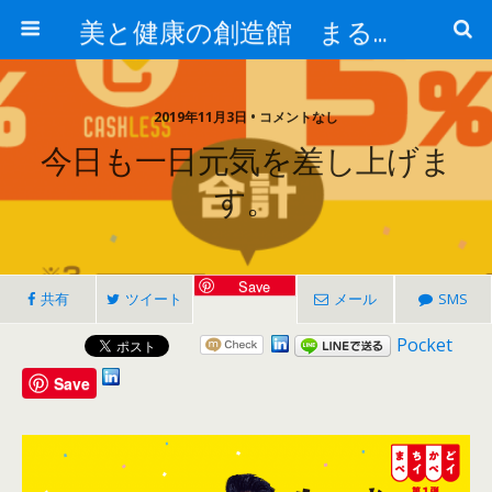
美と健康の創造館 まるとみ薬品 ぐんまの薬屋 芳さんのブログ
2019年11月3日 • コメントなし
今日も一日元気を差し上げま
す。
Save
共有
ツイート
メール
SMS
Pocket
Save