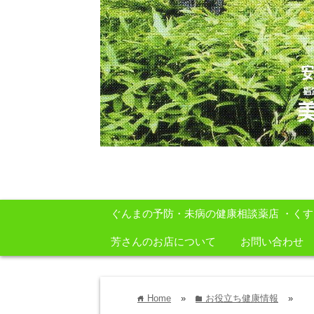
安心・安全・自然をテーマに身体に良いも
ぐんまの予防・未病の健康相談薬店 ・く
芳さんのお店について
お問い合わせ
Home
»
お役立ち健康情報
»
home
folder