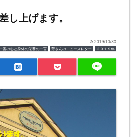
差し上げます。
2019/10/30
time
一番の心と身体の栄養の一言
芳さんのニュースレター
２０１９年
line
hatenabookmark