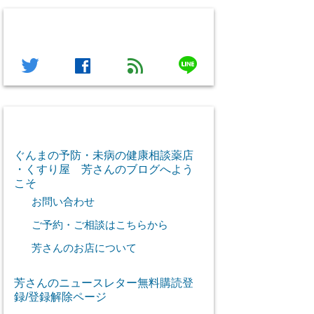
フォローする
line
twitter
facebook
feed
芳さん感謝のご挨拶
ぐんまの予防・未病の健康相談薬店
・くすり屋 芳さんのブログへよう
こそ
お問い合わせ
ご予約・ご相談はこちらから
芳さんのお店について
芳さんのニュースレター無料購読登
録/登録解除ページ