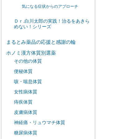
気になる症状からのアプローチ
Ｄｒ.白川太郎の実践！治るをあきら
めない！シリーズ
まるとみ薬品の応援と感謝の輪
ホノミ漢方体質別選薬
その他の体質
便秘体質
咳・喘息体質
女性病体質
痔疾体質
皮膚病体質
神経痛・リュウマチ体質
糖尿病体質