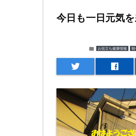
今日も一日元気を
folder
お役立ち健康情報
朝
twitter
facebook