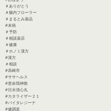
＃ありがとう
＃腸内フローラー
＃まるとみ薬品
#未病
＃予防
＃相談薬店
＃健康
＃ホノミ漢方
#漢方
＃相談
#高崎市
#ササヘルス
#恵命我神散
#日水清心丸
#カタライザー２１
#バイタレジーナ
#健調楽