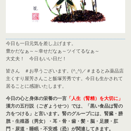
今日も一日元気を差し上げます。
豊かだなぁ～～幸せだなぁ～ツイてるなぁ～
大丈夫！ 今日もいい日だ！
皆さん ＃お早うございます。(^_^)／＃まるとみ薬品店
主くすり屋芳さんこと飯塚芳秀です。今日も生かされて
居ることに感謝いたします。
今日の心と身体の栄養の一言
「人生（腎精）を大切に」
漢方の五行説（ごぎょうせつ）では、「黒い食品は腎の
力をつける」と言います。腎のグループには、腎臓・膀
胱・生殖器（男女）・耳・骨・歯・髪・脳・足腰・肛
門・尿道・睡眠・不安感（恐）が関連してきます。