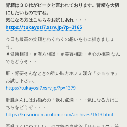
腎精は３０代がピークと言われております。腎精を大切
にしたいものですね。
気になる方はこちらをお試しあれ・・・
https://tukayosi7.xsrv.jp/?p=2165
今日も最高の笑顔とわくわくの想いを心に描きましょ
う。
＃健康相談・＃漢方相談・＃美容相談・＃心の相談 なん
でもどうぞ・・
肝・腎要そんなときの強い味方ホノミ漢方「ジョッキ」
お試し下さい。
https://tukayosi7.xsrv.jp/?p=1379
肝臓さんにはお勧めの「飲む点滴・・・気になる方はこ
ちらをどうぞ・・・
https://kusurinomarutomi.com/archives/1613.html
腎臓さんにやさしい、クマ笹の自然薬「ササヘルス」第