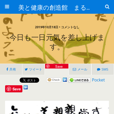
美と健康の創造館 まるとみ薬品 ぐんまの薬屋 芳さんのブログ
2019年10月18日 • コメントなし
今日も一日元気を差し上げま
す。
Save
共有
ツイート
メール
SMS
Pocket
Save