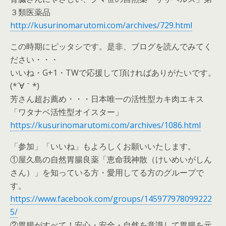
３類医薬品
http://kusurinomarutomi.com/archives/729.html
この時期にピッタシです。是非、ブログを読んでみてく
ださい・・・
いいね・G+1・TWで応援して頂ければありがたいです。
(*´∀｀*)
芳さん超お薦め・・・日本唯一の活性型カキ肉エキス
「ワタナベ活性型オイスター」
https://kusurinomarutomi.com/archives/1086.html
「参加」「いいね」もよろしくお願いいたします。
①屋久島の自然胃腸良薬「恵命我神散（けいめいがしん
さん）」を知っている方・愛用してる方のグループで
す。
https://www.facebook.com/groups/145977978099222
5/
②胃腸がすべて！安心・安全・自然を意識して胃腸を元