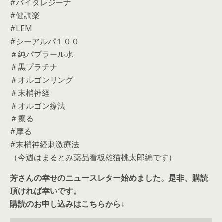
#バイタレジーナ
#健調楽
#LEM
#シーアルパ１００
＃純パプラール水
＃黒プラチナ
＃オルゴンリング
＃末梢神経
＃オルゴン療法
＃擦る
#摩る
#末梢神経刺激療法
（今週はまるとみ薬品看板雄猫桃太郎編です）
芳さんの幸せのニュースレター始めました。是非、購読
頂ければ幸いです。
購読のお申し込みはこちらから↓