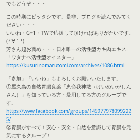
でもどうぞ・・・
この時期にピッタシです。是非、ブログを読んでみてく
ださい・・・
いいね・G+1・TWで応援して頂ければありがたいです。
(*´∀｀*)
芳さん超お薦め・・・日本唯一の活性型カキ肉エキス
「ワタナベ活性型オイスター」
https://kusurinomarutomi.com/archives/1086.html
「参加」「いいね」もよろしくお願いいたします。
①屋久島の自然胃腸良薬「恵命我神散（けいめいがしん
さん）」を知っている方・愛用してる方のグループで
す。
https://www.facebook.com/groups/145977978099222
5/
②胃腸がすべて！安心・安全・自然を意識して胃腸を元
気にするクループ！