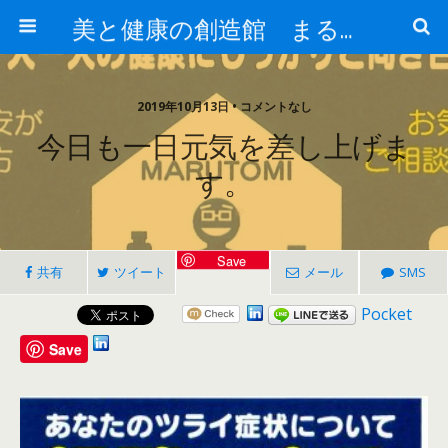
美と健康の創造館 まるとみ薬品 ぐんまの薬屋 芳さんのブログ
2019年10月13日 • コメントなし
今日も一日元気を差し上げま
す。
Save
共有
ツイート
メール
SMS
Pocket
Save