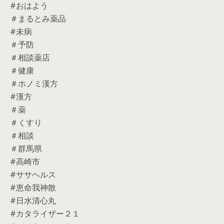
#おはよう
＃まるとみ薬品
#未病
＃予防
＃相談薬店
＃健康
＃ホノミ漢方
#漢方
＃薬
＃くすり
＃相談
＃群馬県
#高崎市
#ササヘルス
#恵命我神散
#日水清心丸
#カタライザー２１