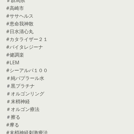
＃群馬県
#高崎市
#ササヘルス
#恵命我神散
#日水清心丸
#カタライザー２１
#バイタレジーナ
#健調楽
#LEM
#シーアルパ１００
＃純パプラール水
＃黒プラチナ
＃オルゴンリング
＃末梢神経
＃オルゴン療法
＃擦る
#摩る
#末梢神経刺激療法