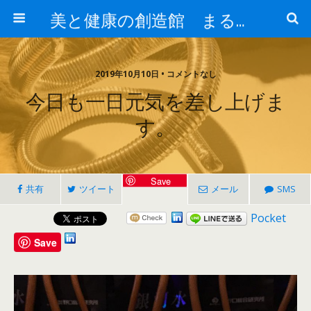
美と健康の創造館 まるとみ薬品 ぐんまの薬屋 芳さんのブログ
2019年10月10日 • コメントなし
今日も一日元気を差し上げま
す。
Save
共有
ツイート
メール
SMS
Pocket
Save