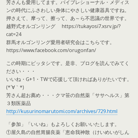
芳さんも愛用してます。バイブレショーナル・メディス
ンの時代にふさわしい身体にやさしい健康器具ですね。
押さえて、摩って、擦って、あ～ら不思議の世界です。
越野式オルゴンリング https://tukayosi7.xsrv.jp/?
cat=24
群馬オルゴンリング愛用者研究会はこちらです。
https://www.facebook.com/orugonfan/
この時期にピッタシです。是非、ブログを読んでみてく
ださい・・・
いいね・G+1・TWで応援して頂ければありがたいです。
(*´∀｀*)
芳さん超お薦め・・・クマ笹の自然薬「ササヘルス」第
３類医薬品
http://kusurinomarutomi.com/archives/729.html
「参加」「いいね」もよろしくお願いいたします。
①屋久島の自然胃腸良薬「恵命我神散（けいめいがしん