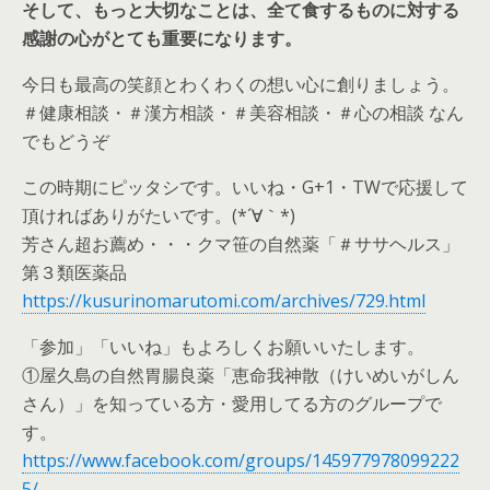
そして、もっと大切なことは、全て食するものに対する
感謝の心がとても重要になります。
今日も最高の笑顔とわくわくの想い心に創りましょう。
＃健康相談・＃漢方相談・＃美容相談・＃心の相談 なん
でもどうぞ
この時期にピッタシです。いいね・G+1・TWで応援して
頂ければありがたいです。(*´∀｀*)
芳さん超お薦め・・・クマ笹の自然薬「＃ササヘルス」
第３類医薬品
https://kusurinomarutomi.com/archives/729.html
「参加」「いいね」もよろしくお願いいたします。
①屋久島の自然胃腸良薬「恵命我神散（けいめいがしん
さん）」を知っている方・愛用してる方のグループで
す。
https://www.facebook.com/groups/145977978099222
5/