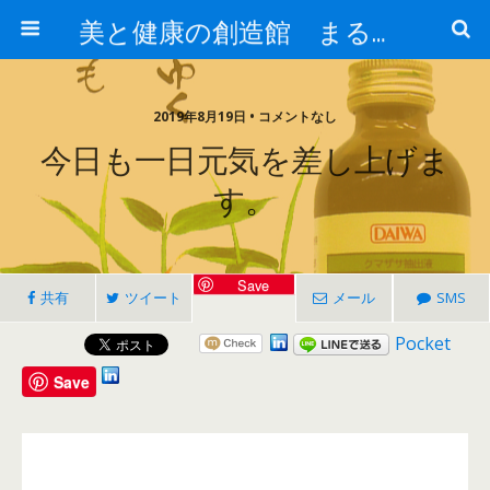
美と健康の創造館 まるとみ薬品 ぐんまの薬屋 芳さんのブログ
2019年8月19日 • コメントなし
今日も一日元気を差し上げま
す。
Save
共有
ツイート
メール
SMS
Pocket
Save