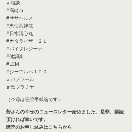
＃相談
#高崎市
#ササヘルス
#恵命我神散
#日水清心丸
#カタライザー２１
#バイタレジーナ
#健調楽
#LEM
#シーアルパ１００
＃パプラール
＃黒プラチナ
（今週は笹絵手紙編です）
芳さんの幸せのニュースレター始めました。是非、購読
頂ければ幸いです。
購読のお申し込みはこちらから↓