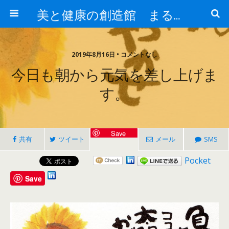
美と健康の創造館 まるとみ薬品 ぐんまの薬屋 芳さんのブログ
2019年8月16日 • コメントなし
今日も朝から元気を差し上げま
す。
Save
共有
ツイート
メール
SMS
Pocket
Save