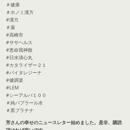
＃健康
＃ホノミ漢方
#漢方
＃薬
#高崎市
#ササヘルス
#恵命我神散
#日水清心丸
#カタライザー２１
#バイタレジーナ
#健調楽
#LEM
#シーアルパ１００
＃純パプラール水
＃黒プラチナ
芳さんの幸せのニュースレター始めました。是非、購読
頂ければ幸いです。