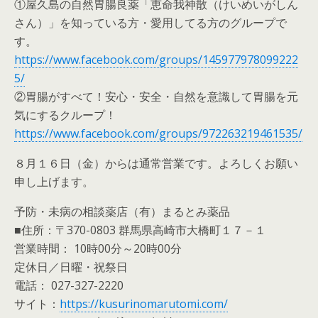
①屋久島の自然胃腸良薬「恵命我神散（けいめいがしん
さん）」を知っている方・愛用してる方のグループで
す。
https://www.facebook.com/groups/145977978099222
5/
②胃腸がすべて！安心・安全・自然を意識して胃腸を元
気にするクループ！
https://www.facebook.com/groups/972263219461535/
８月１６日（金）からは通常営業です。よろしくお願い
申し上げます。
予防・未病の相談薬店（有）まるとみ薬品
■住所：〒370-0803 群馬県高崎市大橋町１７－１
営業時間： 10時00分～20時00分
定休日／日曜・祝祭日
電話： 027-327-2220
サイト：
https://kusurinomarutomi.com/