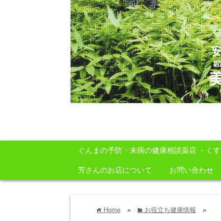
安心・安全・自然をテーマに身体に良いも
ぐんまの予防・未病の健康相談薬店 ・く
芳さんのお店について
お問い合わせ
Home
»
お役立ち健康情報
»
home
folder