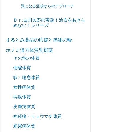
気になる症状からのアプローチ
Ｄｒ.白川太郎の実践！治るをあきら
めない！シリーズ
まるとみ薬品の応援と感謝の輪
ホノミ漢方体質別選薬
その他の体質
便秘体質
咳・喘息体質
女性病体質
痔疾体質
皮膚病体質
神経痛・リュウマチ体質
糖尿病体質