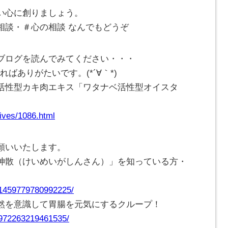
い心に創りましょう。
相談・＃心の相談 なんでもどうぞ
ブログを読んでみてください・・・
ばありがたいです。(*´∀｀*)
活性型カキ肉エキス「ワタナベ活性型オイスタ
ives/1086.html
願いいたします。
神散（けいめいがしんさん）」を知っている方・
/1459779780992225/
然を意識して胃腸を元気にするクループ！
/972263219461535/