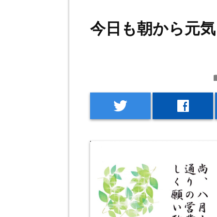
今日も朝から元気
f
twitter
facebook