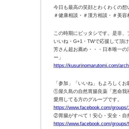
今日も最高の笑顔とわくわくの想
＃健康相談・＃漢方相談・＃美容
この時期にピッタシです。是非、
いいね・G+1・TWで応援して頂けれ
芳さん超お薦め・・・日本唯一の
ー」
https://kusurinomarutomi.com/arch
「参加」「いいね」もよろしくお
①屋久島の自然胃腸良薬「恵命我
愛用してる方のグループです。
https://www.facebook.com/groups
②胃腸がすべて！安心・安全・自
https://www.facebook.com/groups