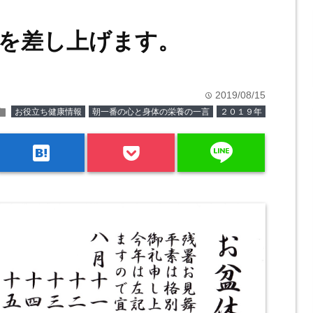
を差し上げます。
2019/08/15
time
older
お役立ち健康情報
朝一番の心と身体の栄養の一言
２０１９年
line
hatenabookmark