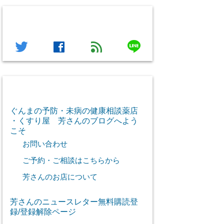
フォローする
line
twitter
facebook
feed
芳さん感謝のご挨拶
ぐんまの予防・未病の健康相談薬店
・くすり屋 芳さんのブログへよう
こそ
お問い合わせ
ご予約・ご相談はこちらから
芳さんのお店について
芳さんのニュースレター無料購読登
録/登録解除ページ