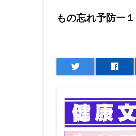
もの忘れ予防ー１
twitter
facebook