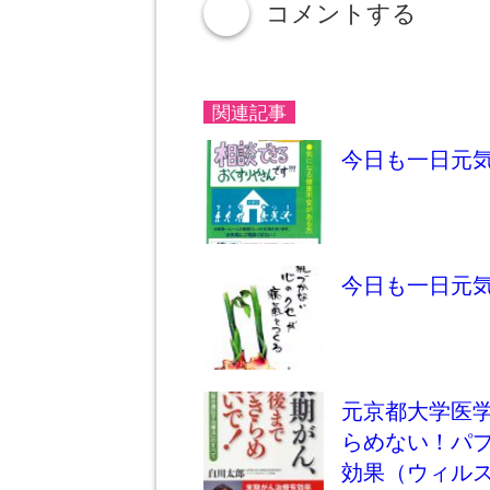
コメントする
down
関連記事
今日も一日元
今日も一日元
元京都大学医学
らめない！パ
効果（ウィル