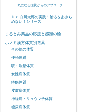
気になる症状からのアプローチ
Ｄｒ.白川太郎の実践！治るをあきら
めない！シリーズ
まるとみ薬品の応援と感謝の輪
ホノミ漢方体質別選薬
その他の体質
便秘体質
咳・喘息体質
女性病体質
痔疾体質
皮膚病体質
神経痛・リュウマチ体質
糖尿病体質