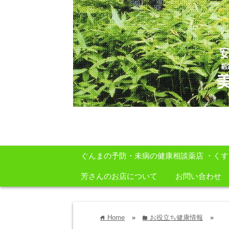
安心・安全・自然をテーマに身体に良いも
ぐんまの予防・未病の健康相談薬店 ・く
芳さんのお店について
お問い合わせ
Home
»
お役立ち健康情報
»
home
folder