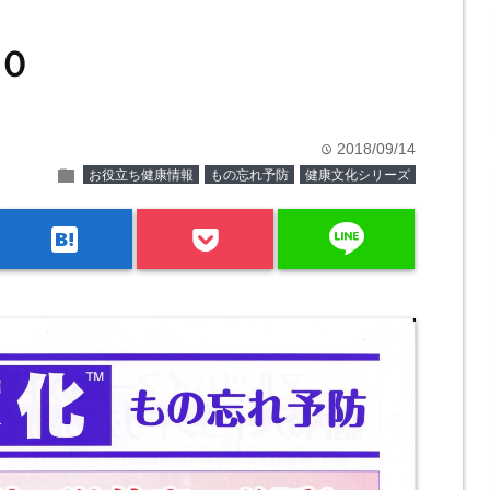
０
2018/09/14
time
folder
お役立ち健康情報
もの忘れ予防
健康文化シリーズ
line
hatenabookmark