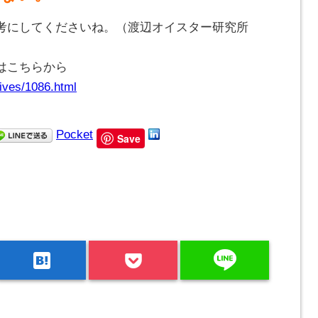
考にしてくださいね。（渡辺オイスター研究所
はこちらから
ives/1086.html
Pocket
Save
line
hatenabookmark