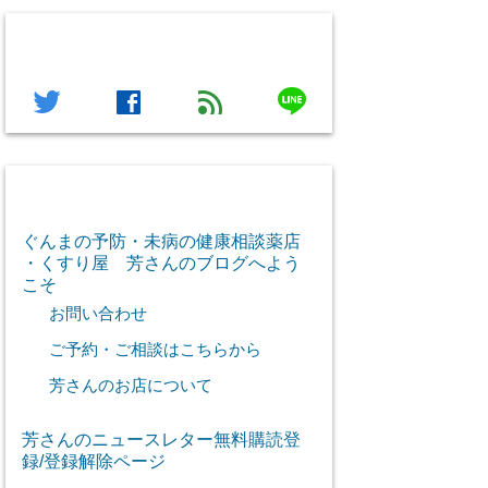
フォローする
line
twitter
facebook
feed
芳さん感謝のご挨拶
ぐんまの予防・未病の健康相談薬店
・くすり屋 芳さんのブログへよう
こそ
お問い合わせ
ご予約・ご相談はこちらから
芳さんのお店について
芳さんのニュースレター無料購読登
録/登録解除ページ