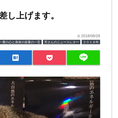
差し上げます。
2018/08/28
time
一番の心と身体の栄養の一言
芳さんのニュースレター
２０１８年
line
hatenabookmark