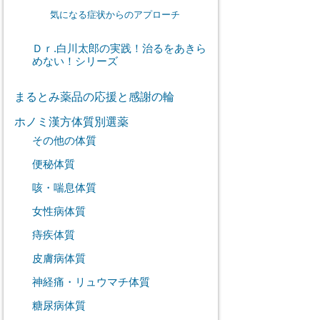
気になる症状からのアプローチ
Ｄｒ.白川太郎の実践！治るをあきら
めない！シリーズ
まるとみ薬品の応援と感謝の輪
ホノミ漢方体質別選薬
その他の体質
便秘体質
咳・喘息体質
女性病体質
痔疾体質
皮膚病体質
神経痛・リュウマチ体質
糖尿病体質