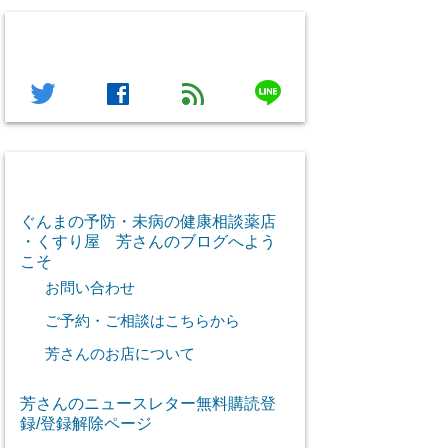
フォローする
line
twitter
facebook
feed
芳さん感謝のご挨拶
ぐんまの予防・未病の健康相談薬店
・くすり屋 芳さんのブログへよう
こそ
お問い合わせ
ご予約・ご相談はこちらから
芳さんのお店について
芳さんのニュースレター無料購読登
録/登録解除ページ