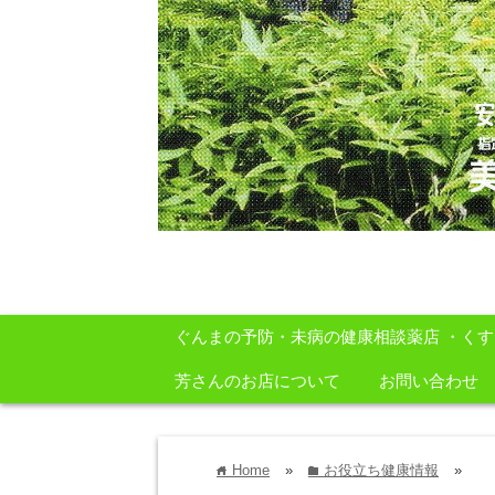
安心・安全・自然をテーマに身体に良いも
ぐんまの予防・未病の健康相談薬店 ・く
芳さんのお店について
お問い合わせ
Home
»
お役立ち健康情報
»
home
folder