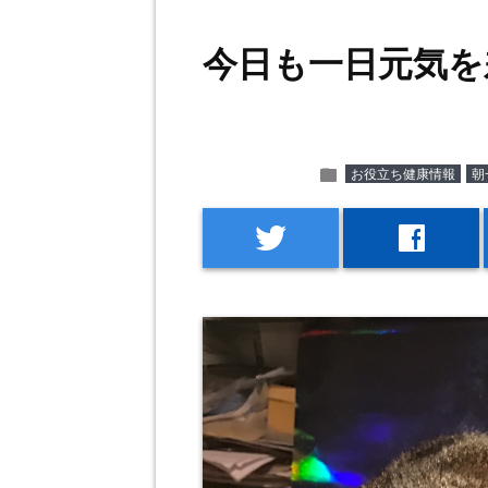
今日も一日元気を
folder
お役立ち健康情報
朝
twitter
facebook