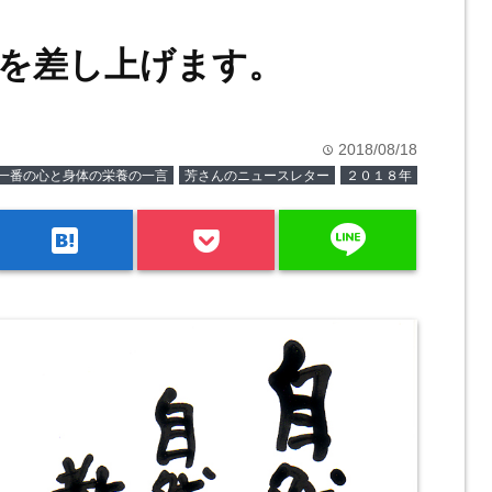
を差し上げます。
2018/08/18
time
一番の心と身体の栄養の一言
芳さんのニュースレター
２０１８年
line
hatenabookmark