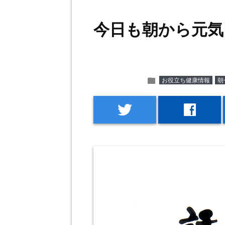
今日も朝から元気
folder
お役立ち健康情報
朝
twitter
facebook