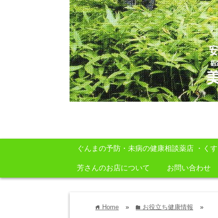
安心・安全・自然をテーマに身体に良いも
ぐんまの予防・未病の健康相談薬店 ・く
芳さんのお店について
お問い合わせ
Home
»
お役立ち健康情報
»
home
folder