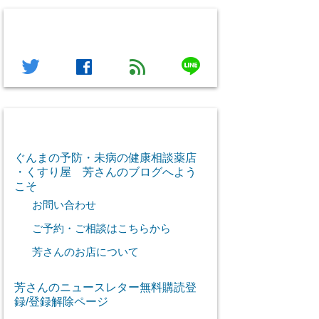
フォローする
line
twitter
facebook
feed
芳さん感謝のご挨拶
ぐんまの予防・未病の健康相談薬店
・くすり屋 芳さんのブログへよう
こそ
お問い合わせ
ご予約・ご相談はこちらから
芳さんのお店について
芳さんのニュースレター無料購読登
録/登録解除ページ