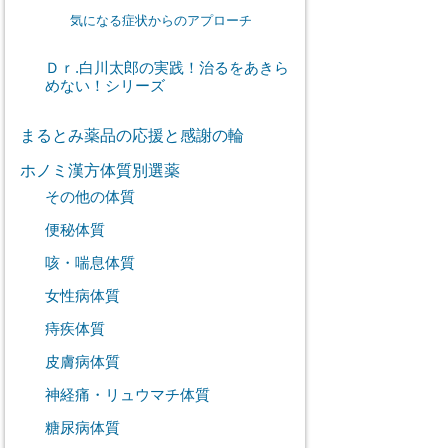
気になる症状からのアプローチ
Ｄｒ.白川太郎の実践！治るをあきら
めない！シリーズ
まるとみ薬品の応援と感謝の輪
ホノミ漢方体質別選薬
その他の体質
便秘体質
咳・喘息体質
女性病体質
痔疾体質
皮膚病体質
神経痛・リュウマチ体質
糖尿病体質