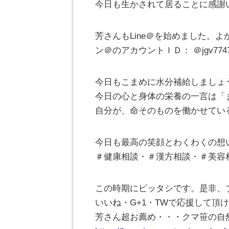
今日も生かされて居ることに感謝
芳さんもLine＠を始めました。よ
ン＠のアカウントＩＤ： ＠jgv774
今日もこまめに水分補給しましょ
今日の心と身体の栄養の一言は「
自分が、命そのものを働かせてい
今日も最高の笑顔とわくわくの想
＃健康相談・＃漢方相談・＃美容
この時期にピッタシです。是非、
いいね・G+1・TWで応援して頂けれ
芳さん超お薦め・・・クマ笹の自