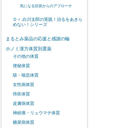
気になる症状からのアプローチ
Ｄｒ.白川太郎の実践！治るをあきら
めない！シリーズ
まるとみ薬品の応援と感謝の輪
ホノミ漢方体質別選薬
その他の体質
便秘体質
咳・喘息体質
女性病体質
痔疾体質
皮膚病体質
神経痛・リュウマチ体質
糖尿病体質