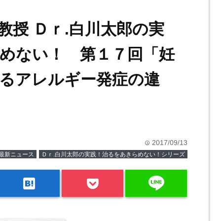
教授 Ｄｒ.白川太郎の実
めない！ 第１７回「妊
るアレルギー発症の違
2017/09/13
time
最新ニュース
Ｄｒ.白川太郎の実践！治るをあきらめない！シリーズ
line
hatenabookmark