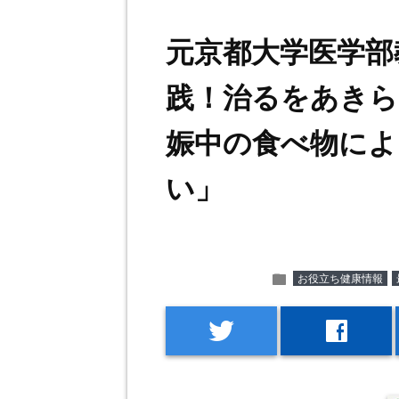
元京都大学医学部
践！治るをあきら
娠中の食べ物によ
い」
folder
お役立ち健康情報
twitter
facebook