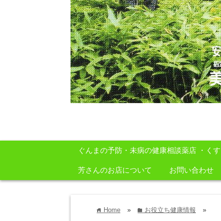
安心・安全・自然をテーマに身体に良いも
ぐんまの予防・未病の健康相談薬店 ・く
芳さんのお店について
お問い合わせ
Home
»
お役立ち健康情報
»
home
folder