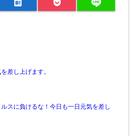
line
hatenabookmark
気を差し上げます。
イルスに負けるな！今日も一日元気を差し