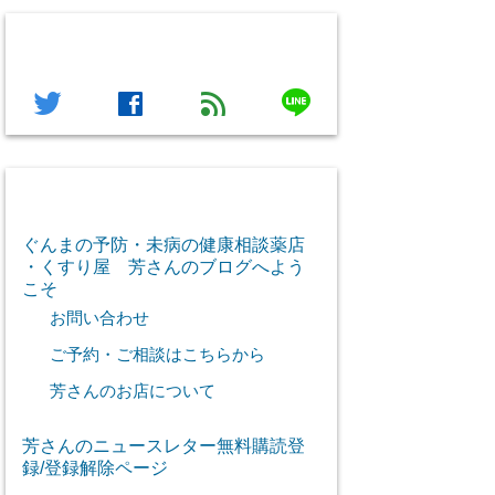
フォローする
line
twitter
facebook
feed
芳さん感謝のご挨拶
ぐんまの予防・未病の健康相談薬店
・くすり屋 芳さんのブログへよう
こそ
お問い合わせ
ご予約・ご相談はこちらから
芳さんのお店について
芳さんのニュースレター無料購読登
録/登録解除ページ