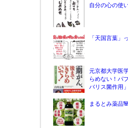
自分の心の使
「天国言葉」
元京都大学医学
らめない！パ
バリス菌作用
まるとみ薬品