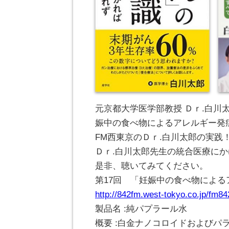
元京都大学医学部教授 Ｄｒ.白
娠中の食べ物によるアレルギー発
FM西東京のＤｒ.白川太郎の実
Ｄｒ.白川太郎先生の統合医療に
是非、聴いてみてください。
第17回 「妊娠中の食べ物によ
http://842fm.west-tokyo.co.jp/fm8
製品名 :純パプラール水
概要 :白金ナノコロイドおよび