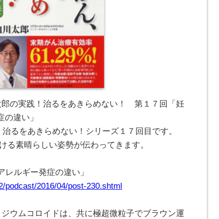
川太郎の実践！治るをあきらめない！ 第１７回「妊
症の違い」
践！治るをあきらめない！シリーズ１７回目です。
かける素晴らしい姿勢が伝わってきます。
るアレルギー発症の違い」
42/podcast/2016/04/post-230.shtml
パラジウムコロイドは、共に極超微粒子でブラウン運