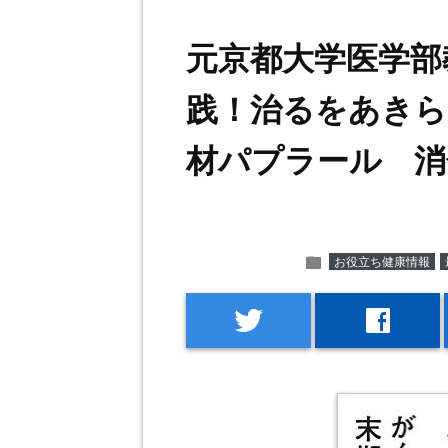
元京都大学医学部
践！治るをあきら
材パプラール 消
folder
お役立ち健康情報
twitter
facebook