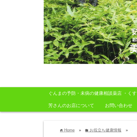
安心・安全・自然をテーマに身体に良いも
ぐんまの予防・未病の健康相談薬店 ・く
芳さんのお店について
お問い合わせ
Home
»
お役立ち健康情報
»
home
folder