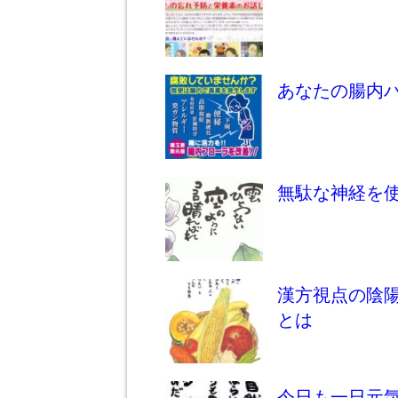
あなたの腸内
無駄な神経を
漢方視点の陰
とは
今日も一日元