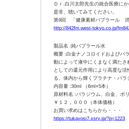
Ｄｒ.白川太郎先生の統合医療に
是非、聴いてみてください。
第9回 「健康素材パプラール 
http://842fm.west-tokyo.co.jp/fm8
製品名 :純パプラール水
概要 :白金ナノコロイドおよび
動によって液中にくまなく満たさ
としての還元作用により高度な活
る、体内から輝くプラチナ・パラ
内容量 :30ml （6ml×5本）
原材料名 :パラジウム、白金、ポリ
￥１２，０００（本体価格）
お買い求めはこちらから・・・
https://tukayosi7.xsrv.jp/?p=1223