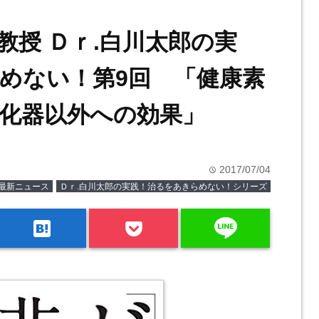
教授 Ｄｒ.白川太郎の実
めない！第9回 「健康素
化器以外への効果」
2017/07/04
time
最新ニュース
Ｄｒ.白川太郎の実践！治るをあきらめない！シリーズ
line
hatenabookmark