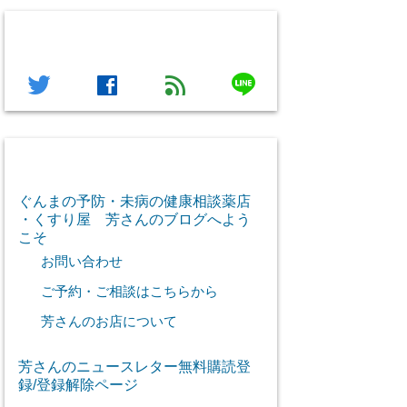
フォローする
line
twitter
facebook
feed
芳さん感謝のご挨拶
ぐんまの予防・未病の健康相談薬店
・くすり屋 芳さんのブログへよう
こそ
お問い合わせ
ご予約・ご相談はこちらから
芳さんのお店について
芳さんのニュースレター無料購読登
録/登録解除ページ