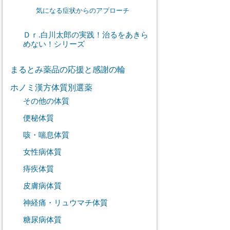
気になる症状からのアプローチ
Ｄｒ.白川太郎の実践！治るをあきら
めない！シリーズ
まるとみ薬品の応援と感謝の輪
ホノミ漢方体質別選薬
その他の体質
便秘体質
咳・喘息体質
女性病体質
痔疾体質
皮膚病体質
神経痛・リュウマチ体質
糖尿病体質