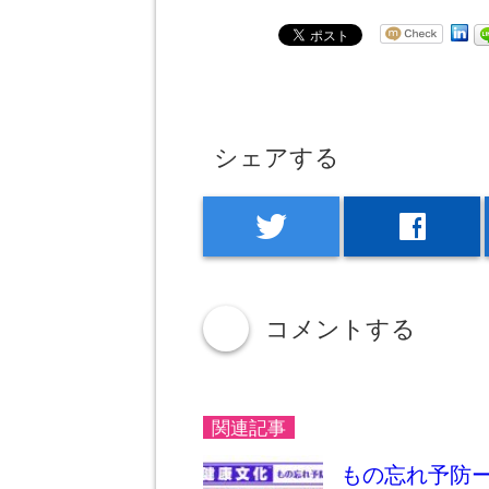
シェアする
twitter
facebook
コメントする
down
関連記事
もの忘れ予防