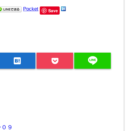
Pocket
Save
line
hatenabookmark
ー０９