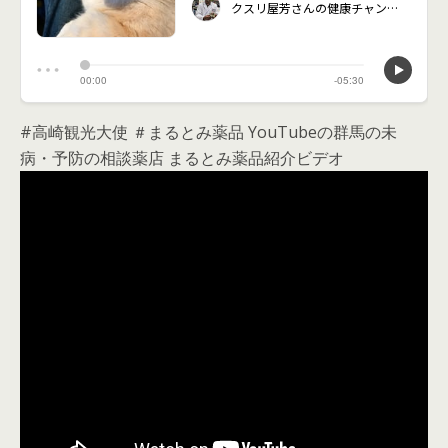
#高崎観光大使 ＃まるとみ薬品 YouTubeの群馬の未
病・予防の相談薬店 まるとみ薬品紹介ビデオ