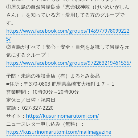
①屋久島の自然胃腸良薬「恵命我神散（けいめいがしん
さん）」を知っている方・愛用してる方のグループで
す。
https://www.facebook.com/groups/145977978099222
5/
②胃腸がすべて！安心・安全・自然を意識して胃腸を元
気にするクループ！
https://www.facebook.com/groups/972263219461535/
予防・未病の相談薬店（有）まるとみ薬品
■住所：〒370-0803 群馬県高崎市大橋町１７－１
営業時間： 10時00分～20時00分
定休日／日曜・祝祭日
電話： 027-327-2220
サイト：
https://kusurinomarutomi.com/
ニュースレター申し込み（無料）：
https://kusurinomarutomi.com/mailmagazine