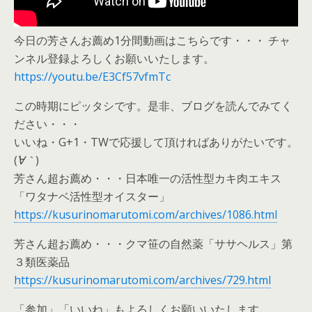
今日の芳さんお薦め1分間動画はこちらです・・・ チャ
ンネル登録よろしくお願いいたします。
https://youtu.be/E3Cf57vfmTc
この時期にピッタシです。是非、ブログを読んでみてく
ださい・・・
いいね・G+1・TWで応援して頂ければありがたいです。
(
´∀｀
)
芳さん超お薦め・・・日本唯一の活性型カキ肉エキス
「ワタナベ活性型オイスター」
https://kusurinomarutomi.com/archives/1086.html
芳さん超お薦め・・・クマ笹の自然薬「ササヘルス」第
３類医薬品
https://kusurinomarutomi.com/archives/729.html
「参加」「いいね」もよろしくお願いいたします。