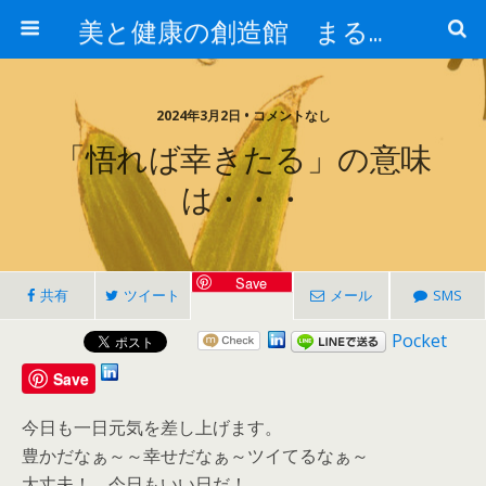
美と健康の創造館 まるとみ薬品 ぐんまの薬屋 芳さんのブログ
2024年3月2日 • コメントなし
「悟れば幸きたる」の意味
は・・・
Save
共有
ツイート
メール
SMS
Pocket
Save
今日も一日元気を差し上げます。
豊かだなぁ～～幸せだなぁ～ツイてるなぁ～
大丈夫！ 今日もいい日だ！