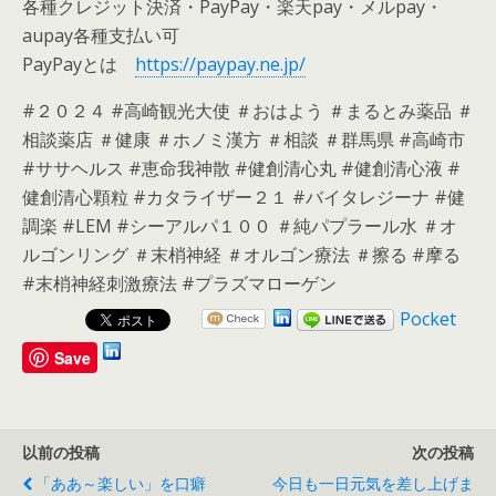
各種クレジット決済・PayPay・楽天pay・メルpay・
aupay各種支払い可
PayPayとは
https://paypay.ne.jp/
#２０２４ #高崎観光大使 ＃おはよう ＃まるとみ薬品 ＃
相談薬店 ＃健康 ＃ホノミ漢方 ＃相談 ＃群馬県 #高崎市
#ササヘルス #恵命我神散 #健創清心丸 #健創清心液 #
健創清心顆粒 #カタライザー２１ #バイタレジーナ #健
調楽 #LEM #シーアルパ１００ ＃純パプラール水 ＃オ
ルゴンリング ＃末梢神経 ＃オルゴン療法 ＃擦る #摩る
#末梢神経刺激療法 #プラズマローゲン
Pocket
Save
以前の投稿
次の投稿
「ああ～楽しい」を口癖
今日も一日元気を差し上げま