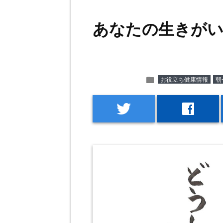
あなたの生きが
folder
お役立ち健康情報
朝
twitter
facebook