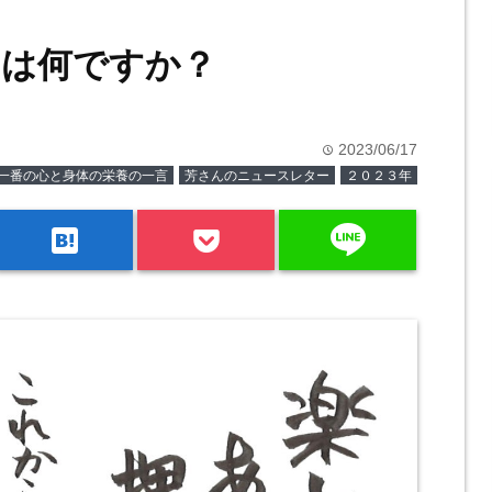
いは何ですか？
2023/06/17
time
一番の心と身体の栄養の一言
芳さんのニュースレター
２０２３年
line
hatenabookmark