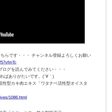
こちらです・・・ チャンネル登録よろしくお願い
Cf57vfmTc
ブログを読んでみてください・・・
ければありがたいです。(
´∀｀
)
活性型カキ肉エキス「ワタナベ活性型オイスタ
ives/1086.html