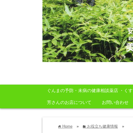
安心・安全・自然をテーマに身体に良いも
ぐんまの予防・未病の健康相談薬店 ・く
芳さんのお店について
お問い合わせ
Home
»
お役立ち健康情報
»
home
folder