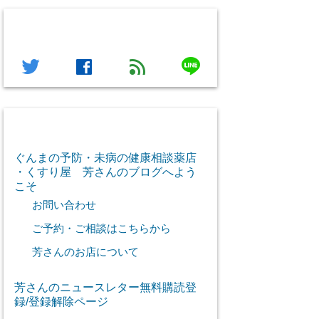
フォローする
line
twitter
facebook
feed
芳さん感謝のご挨拶
ぐんまの予防・未病の健康相談薬店
・くすり屋 芳さんのブログへよう
こそ
お問い合わせ
ご予約・ご相談はこちらから
芳さんのお店について
芳さんのニュースレター無料購読登
録/登録解除ページ