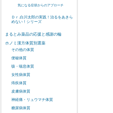
気になる症状からのアプローチ
Ｄｒ.白川太郎の実践！治るをあきら
めない！シリーズ
まるとみ薬品の応援と感謝の輪
ホノミ漢方体質別選薬
その他の体質
便秘体質
咳・喘息体質
女性病体質
痔疾体質
皮膚病体質
神経痛・リュウマチ体質
糖尿病体質