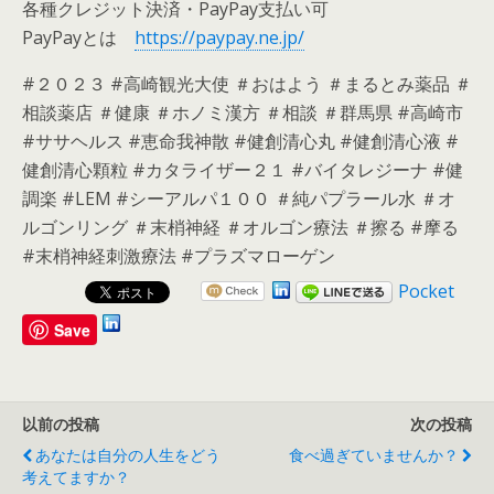
各種クレジット決済・PayPay支払い可
PayPayとは
https://paypay.ne.jp/
#２０２３ #高崎観光大使 ＃おはよう ＃まるとみ薬品 ＃
相談薬店 ＃健康 ＃ホノミ漢方 ＃相談 ＃群馬県 #高崎市
#ササヘルス #恵命我神散 #健創清心丸 #健創清心液 #
健創清心顆粒 #カタライザー２１ #バイタレジーナ #健
調楽 #LEM #シーアルパ１００ ＃純パプラール水 ＃オ
ルゴンリング ＃末梢神経 ＃オルゴン療法 ＃擦る #摩る
#末梢神経刺激療法 #プラズマローゲン
Pocket
Save
以前の投稿
次の投稿
あなたは自分の人生をどう
食べ過ぎていませんか？
考えてますか？