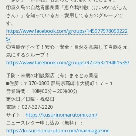
①屋久島の自然胃腸良薬「恵命我神散（けいめいがしん
さん）」を知っている方・愛用してる方のグループで
す。
https://www.facebook.com/groups/145977978099222
5/
②胃腸がすべて！安心・安全・自然を意識して胃腸を元
気にするクループ！
https://www.facebook.com/groups/972263219461535/
予防・未病の相談薬店（有）まるとみ薬品
■住所：〒370-0803 群馬県高崎市大橋町１７－１
営業時間： 10時00分～20時00分
定休日／日曜・祝祭日
電話： 027-327-2220
サイト：
https://kusurinomarutomi.com/
ニュースレター申し込み（無料）：
https://kusurinomarutomi.com/mailmagazine