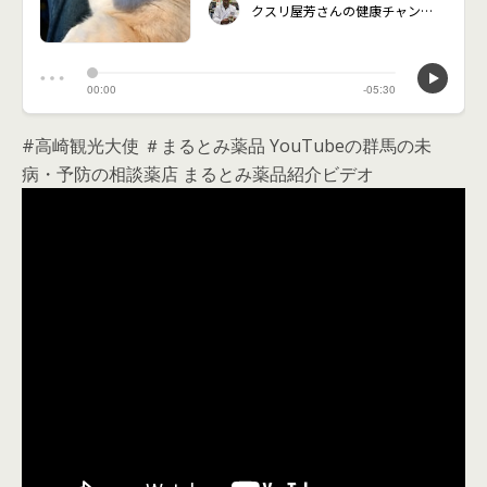
#高崎観光大使 ＃まるとみ薬品 YouTubeの群馬の未
病・予防の相談薬店 まるとみ薬品紹介ビデオ