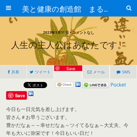
美と健康の創造館 まるとみ薬品 ぐんまの薬屋 芳さんのブログ
2023年1月11日 • コメントなし
人生の主人公はあなたです。
Save
共有
ツイート
メール
SMS
Pocket
Save
今日も一日元気を差し上げます。
皆さん＃お早うございます。
豊かだなぁ～～幸せだなぁ～ツイてるなぁ～大丈夫、今
年も大いに弥栄です！今日もいい日だ！