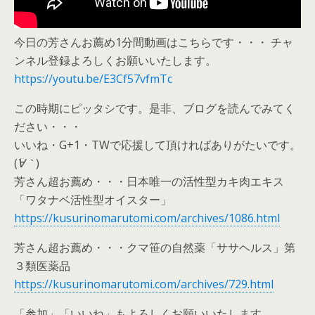
今日の芳さんお薦め1分間動画はこちらです・・・ チャ
ンネル登録よろしくお願いいたします。
https://youtu.be/E3Cf57vfmTc
この時期にピッタシです。是非、ブログを読んでみてく
ださい・・・
いいね・G+1・TWで応援して頂ければありがたいです。
(
´∀｀
)
芳さん超お薦め・・・日本唯一の活性型カキ肉エキス
「ワタナベ活性型オイスター」
https://kusurinomarutomi.com/archives/1086.html
芳さん超お薦め・・・クマ笹の自然薬「ササヘルス」第
３類医薬品
https://kusurinomarutomi.com/archives/729.html
「参加」「いいね」もよろしくお願いいたします。