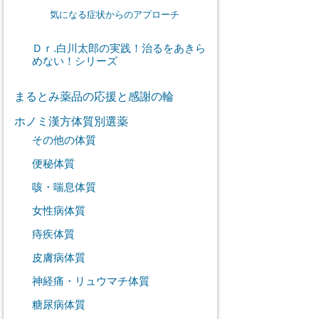
気になる症状からのアプローチ
Ｄｒ.白川太郎の実践！治るをあきら
めない！シリーズ
まるとみ薬品の応援と感謝の輪
ホノミ漢方体質別選薬
その他の体質
便秘体質
咳・喘息体質
女性病体質
痔疾体質
皮膚病体質
神経痛・リュウマチ体質
糖尿病体質