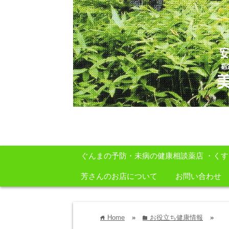
安心・安全・自然をテーマに身体に良いも
ぐんまの予防・未病の健康相談薬店 ・く
芳さんのお店について
お問い合わせ
Home
»
お役立ち健康情報
»
home
folder