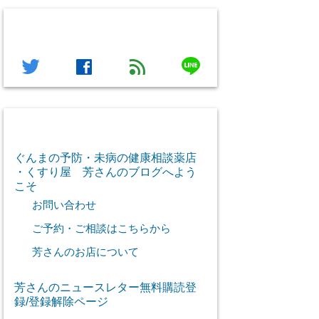
フォローする
line
twitter
facebook
feed
芳さん感謝のご挨拶
ぐんまの予防・未病の健康相談薬店
・くすり屋 芳さんのブログへよう
こそ
お問い合わせ
ご予約・ご相談はこちらから
芳さんのお店について
芳さんのニュースレター無料購読登
録/登録解除ページ