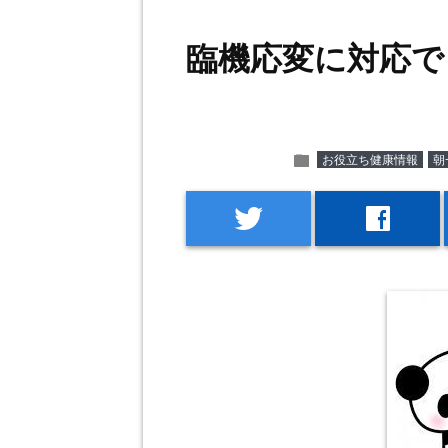
臨機応変に対応で
folder
お役立ち健康情報
朝
twitter
facebook