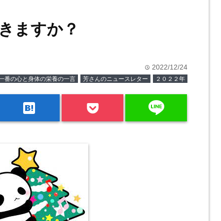
きますか？
2022/12/24
time
一番の心と身体の栄養の一言
芳さんのニュースレター
２０２２年
line
hatenabookmark