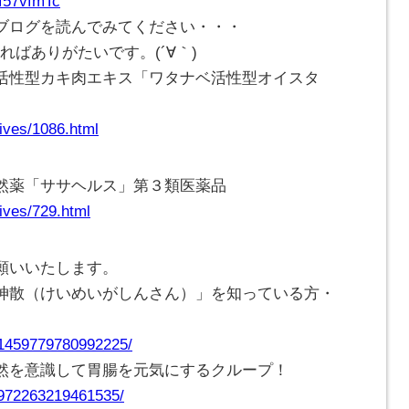
Cf57vfmTc
ブログを読んでみてください・・・
ければありがたいです。(
´∀｀
)
活性型カキ肉エキス「ワタナベ活性型オイスタ
ives/1086.html
然薬「ササヘルス」第３類医薬品
ives/729.html
願いいたします。
神散（けいめいがしんさん）」を知っている方・
/1459779780992225/
然を意識して胃腸を元気にするクループ！
/972263219461535/