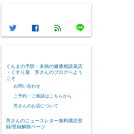
フォローする
line
twitter
facebook
feed
芳さん感謝のご挨拶
ぐんまの予防・未病の健康相談薬店
・くすり屋 芳さんのブログへよう
こそ
お問い合わせ
ご予約・ご相談はこちらから
芳さんのお店について
芳さんのニュースレター無料購読登
録/登録解除ページ