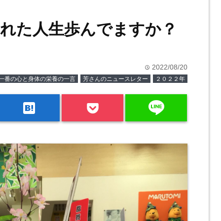
れた人生歩んでますか？
2022/08/20
time
一番の心と身体の栄養の一言
芳さんのニュースレター
２０２２年
line
hatenabookmark