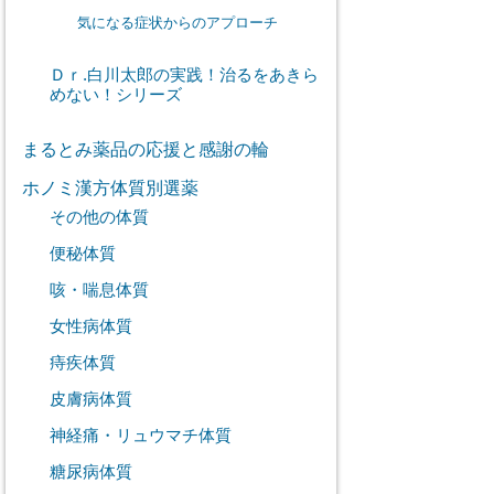
気になる症状からのアプローチ
Ｄｒ.白川太郎の実践！治るをあきら
めない！シリーズ
まるとみ薬品の応援と感謝の輪
ホノミ漢方体質別選薬
その他の体質
便秘体質
咳・喘息体質
女性病体質
痔疾体質
皮膚病体質
神経痛・リュウマチ体質
糖尿病体質