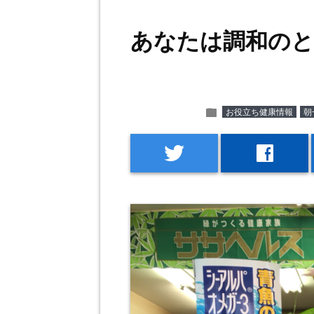
あなたは調和のと
folder
お役立ち健康情報
朝
twitter
facebook