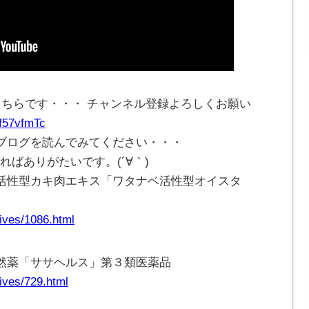
こちらです・・・ チャンネル登録よろしくお願い
Cf57vfmTc
ブログを読んでみてください・・・
ければありがたいです。(
´∀｀
)
活性型カキ肉エキス「ワタナベ活性型オイスタ
ives/1086.html
然薬「ササヘルス」第３類医薬品
ives/729.html