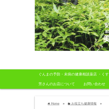
安心・安全・自然をテーマに身体に良いも
ぐんまの予防・未病の健康相談薬店 ・く
芳さんのお店について
お問い合わせ
Home
»
お役立ち健康情報
»
home
folder