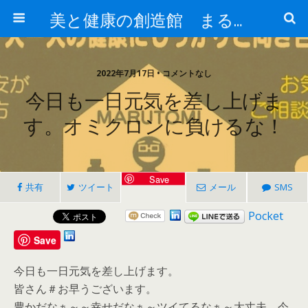
美と健康の創造館 まるとみ薬品 ぐんまの薬屋 芳さんのブログ
2022年7月17日 • コメントなし
今日も一日元気を差し上げま
す。オミクロンに負けるな！
Save
共有
ツイート
メール
SMS
Pocket
Save
今日も一日元気を差し上げます。
皆さん＃お早うございます。
豊かだなぁ～～幸せだなぁ～ツイてるなぁ～大丈夫、今