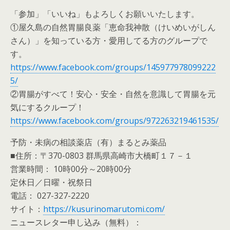
「参加」「いいね」もよろしくお願いいたします。
①屋久島の自然胃腸良薬「恵命我神散（けいめいがしん
さん）」を知っている方・愛用してる方のグループで
す。
https://www.facebook.com/groups/145977978099222
5/
②胃腸がすべて！安心・安全・自然を意識して胃腸を元
気にするクループ！
https://www.facebook.com/groups/972263219461535/
予防・未病の相談薬店（有）まるとみ薬品
■住所：〒370-0803 群馬県高崎市大橋町１７－１
営業時間： 10時00分～20時00分
定休日／日曜・祝祭日
電話： 027-327-2220
サイト：
https://kusurinomarutomi.com/
ニュースレター申し込み（無料）：