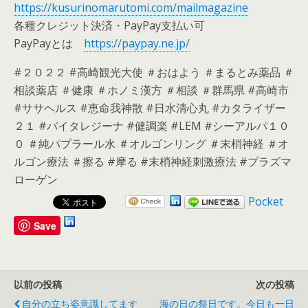
https://kusurinomarutomi.com/mailmagazine
各種クレジット決済・PayPay支払い可
PayPayとは
https://paypay.ne.jp/
#２０２２ #高崎観光大使 ＃おはよう ＃まるとみ薬品 ＃
相談薬店 ＃健康 ＃ホノミ漢方 ＃相談 ＃群馬県 #高崎市
#ササヘルス #恵命我神散 #日水清心丸 #カタライザー
２１ #バイタレジーナ #健調楽 #LEM #シーアルパ１０
０ ＃純パプラール水 ＃オルゴンリング ＃末梢神経 ＃オ
ルゴン療法 ＃擦る #摩る #末梢神経刺激療法 #プラズマ
ローゲン
Pocket
Save
以前の投稿
次の投稿
自分の立ち姿意識してます
海の日の祭日です。今日も一日