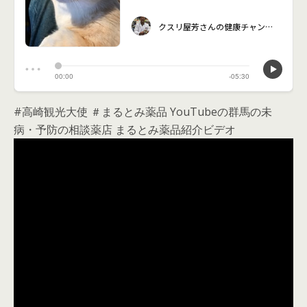
#高崎観光大使 ＃まるとみ薬品 YouTubeの群馬の未
病・予防の相談薬店 まるとみ薬品紹介ビデオ