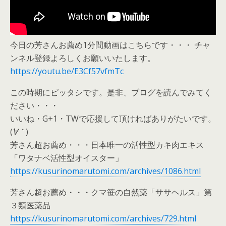
今日の芳さんお薦め1分間動画はこちらです・・・ チャ
ンネル登録よろしくお願いいたします。
https://youtu.be/E3Cf57vfmTc
この時期にピッタシです。是非、ブログを読んでみてく
ださい・・・
いいね・G+1・TWで応援して頂ければありがたいです。
(
´∀｀
)
芳さん超お薦め・・・日本唯一の活性型カキ肉エキス
「ワタナベ活性型オイスター」
https://kusurinomarutomi.com/archives/1086.html
芳さん超お薦め・・・クマ笹の自然薬「ササヘルス」第
３類医薬品
https://kusurinomarutomi.com/archives/729.html