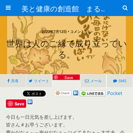
美と健康の創造館 まるとみ薬品 ぐんまの薬屋 芳さんのブログ
2022年7月12日 • コメントなし
世界は人のご縁で成り立ってい
る。
Save
共有
ツイート
メール
SMS
Pocket
Save
今日も一日元気を差し上げます。
皆さん＃お早うございます。
豊かだなぁ～～幸せだなぁ～ツイてるなぁ～大丈夫、今