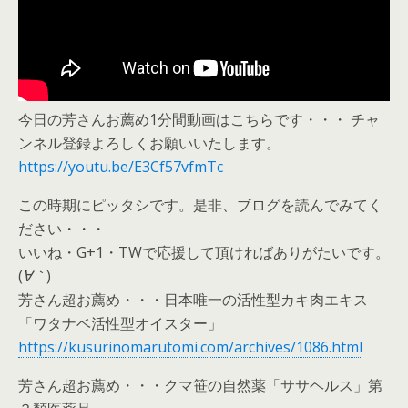
今日の芳さんお薦め1分間動画はこちらです・・・ チャ
ンネル登録よろしくお願いいたします。
https://youtu.be/E3Cf57vfmTc
この時期にピッタシです。是非、ブログを読んでみてく
ださい・・・
いいね・G+1・TWで応援して頂ければありがたいです。
(
´∀｀
)
芳さん超お薦め・・・日本唯一の活性型カキ肉エキス
「ワタナベ活性型オイスター」
https://kusurinomarutomi.com/archives/1086.html
芳さん超お薦め・・・クマ笹の自然薬「ササヘルス」第