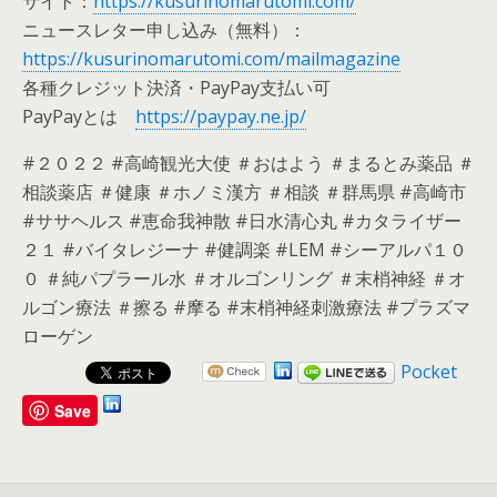
サイト：
https://kusurinomarutomi.com/
ニュースレター申し込み（無料）：
https://kusurinomarutomi.com/mailmagazine
各種クレジット決済・PayPay支払い可
PayPayとは
https://paypay.ne.jp/
#２０２２ #高崎観光大使 ＃おはよう ＃まるとみ薬品 ＃
相談薬店 ＃健康 ＃ホノミ漢方 ＃相談 ＃群馬県 #高崎市
#ササヘルス #恵命我神散 #日水清心丸 #カタライザー
２１ #バイタレジーナ #健調楽 #LEM #シーアルパ１０
０ ＃純パプラール水 ＃オルゴンリング ＃末梢神経 ＃オ
ルゴン療法 ＃擦る #摩る #末梢神経刺激療法 #プラズマ
ローゲン
Pocket
Save