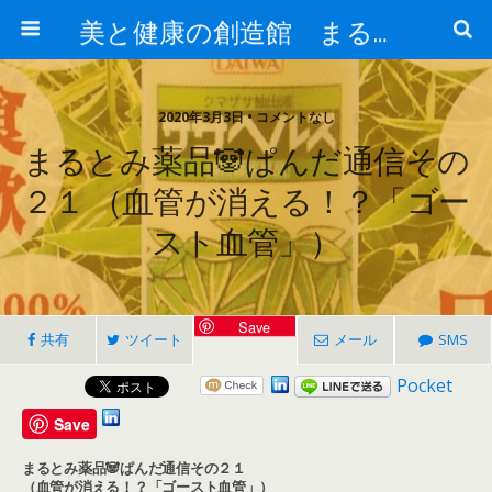
美と健康の創造館 まるとみ薬品 ぐんまの薬屋 芳さんのブログ
2020年3月3日 • コメントなし
まるとみ薬品🐼ぱんだ通信その
２１ （血管が消える！？「ゴー
スト血管」）
Save
共有
ツイート
メール
SMS
Pocket
Save
まるとみ薬品🐼ぱんだ通信その２１
（血管が消える！？「ゴースト血管」）