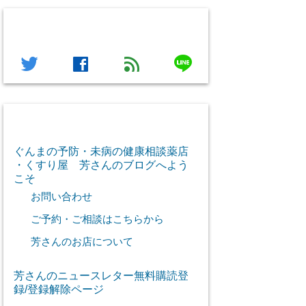
フォローする
line
twitter
facebook
feed
芳さん感謝のご挨拶
ぐんまの予防・未病の健康相談薬店
・くすり屋 芳さんのブログへよう
こそ
お問い合わせ
ご予約・ご相談はこちらから
芳さんのお店について
芳さんのニュースレター無料購読登
録/登録解除ページ