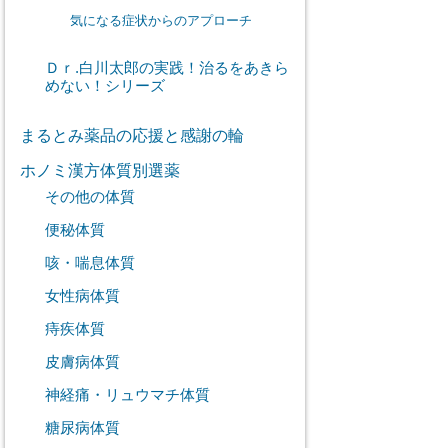
気になる症状からのアプローチ
Ｄｒ.白川太郎の実践！治るをあきら
めない！シリーズ
まるとみ薬品の応援と感謝の輪
ホノミ漢方体質別選薬
その他の体質
便秘体質
咳・喘息体質
女性病体質
痔疾体質
皮膚病体質
神経痛・リュウマチ体質
糖尿病体質