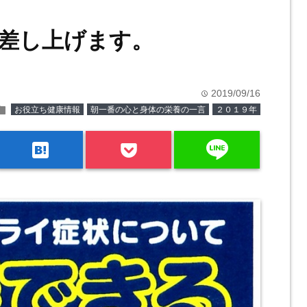
差し上げます。
2019/09/16
time
older
お役立ち健康情報
朝一番の心と身体の栄養の一言
２０１９年
line
hatenabookmark