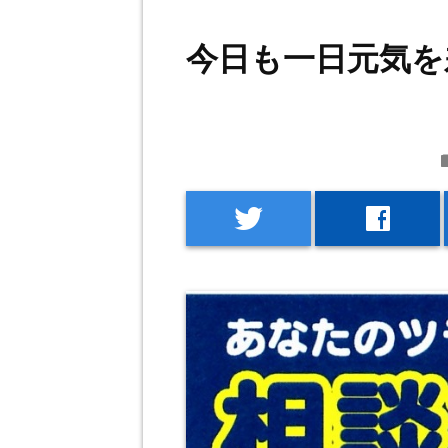
今日も一日元気を
f
twitter
facebook