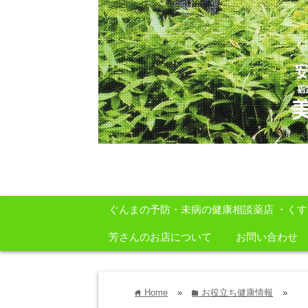
安心・安全・自然をテーマに身体に良いも
ぐんまの予防・未病の健康相談薬店 ・く
芳さんのお店について
お問い合わせ
Home
»
お役立ち健康情報
»
home
folder