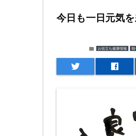
今日も一日元気を
folder
お役立ち健康情報
朝
twitter
facebook