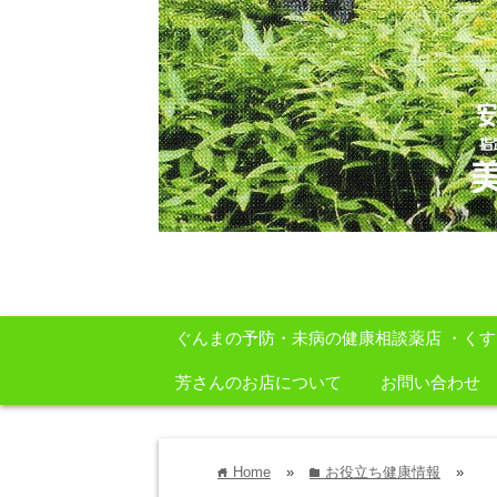
安心・安全・自然をテーマに身体に良いも
ぐんまの予防・未病の健康相談薬店 ・く
芳さんのお店について
お問い合わせ
Home
»
お役立ち健康情報
»
home
folder