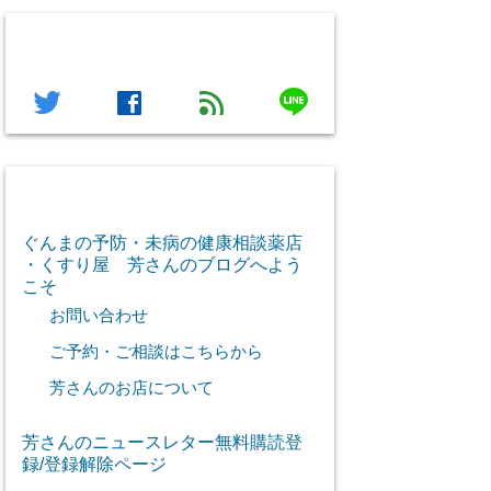
フォローする
line
twitter
facebook
feed
芳さん感謝のご挨拶
ぐんまの予防・未病の健康相談薬店
・くすり屋 芳さんのブログへよう
こそ
お問い合わせ
ご予約・ご相談はこちらから
芳さんのお店について
芳さんのニュースレター無料購読登
録/登録解除ページ