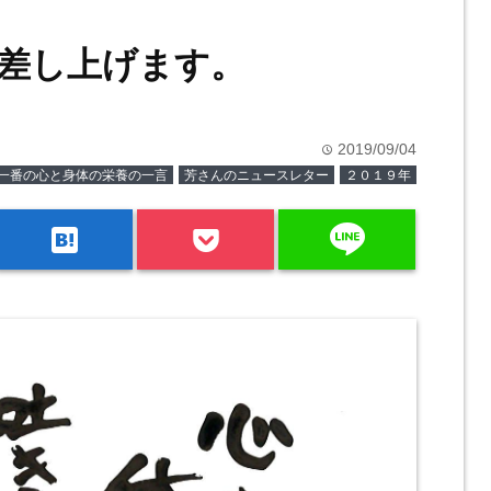
差し上げます。
2019/09/04
time
一番の心と身体の栄養の一言
芳さんのニュースレター
２０１９年
line
hatenabookmark