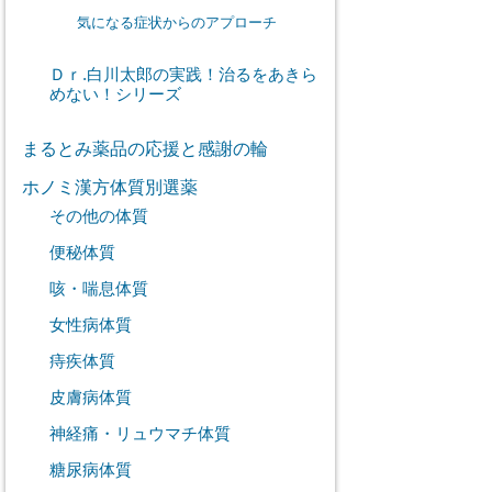
気になる症状からのアプローチ
Ｄｒ.白川太郎の実践！治るをあきら
めない！シリーズ
まるとみ薬品の応援と感謝の輪
ホノミ漢方体質別選薬
その他の体質
便秘体質
咳・喘息体質
女性病体質
痔疾体質
皮膚病体質
神経痛・リュウマチ体質
糖尿病体質