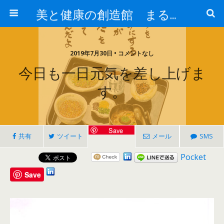
美と健康の創造館 まるとみ薬品 ぐんまの薬屋 芳さんのブログ
2019年7月30日 • コメントなし
今日も一日元気を差し上げま
す。
Save
共有
ツイート
メール
SMS
Pocket
Save