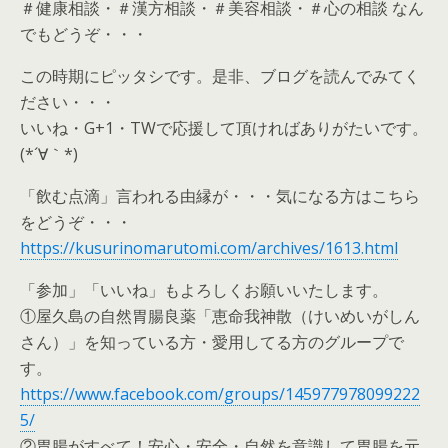
＃健康相談・＃漢方相談・＃美容相談・＃心の相談 なん
でもどうぞ・・・
この時期にピッタシです。是非、ブログを読んでみてく
ださい・・・
いいね・G+1・TWで応援して頂ければありがたいです。
(*´∀｀*)
「飲む点滴」言われる由縁が・・・気になる方はこちら
をどうぞ・・・
https://kusurinomarutomi.com/archives/1613.html
「参加」「いいね」もよろしくお願いいたします。
①屋久島の自然胃腸良薬「恵命我神散（けいめいがしん
さん）」を知っている方・愛用してる方のグループで
す。
https://www.facebook.com/groups/145977978099222
5/
②胃腸がすべて！安心・安全・自然を意識して胃腸を元