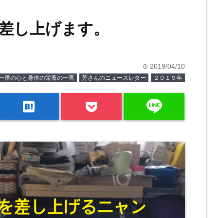
差し上げます。
2019/04/10
time
一番の心と身体の栄養の一言
芳さんのニュースレター
２０１９年
line
hatenabookmark