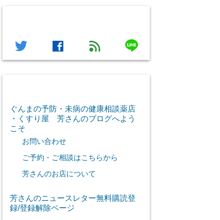
フォローする
line
twitter
facebook
feed
芳さん感謝のご挨拶
ぐんまの予防・未病の健康相談薬店
・くすり屋 芳さんのブログへよう
こそ
お問い合わせ
ご予約・ご相談はこちらから
芳さんのお店について
芳さんのニュースレター無料購読登
録/登録解除ページ