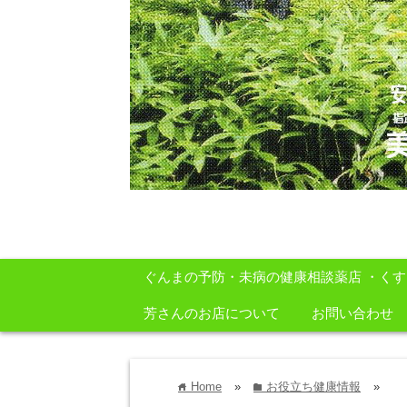
安心・安全・自然をテーマに身体に良いも
ぐんまの予防・未病の健康相談薬店 ・く
芳さんのお店について
お問い合わせ
Home
»
お役立ち健康情報
»
home
folder