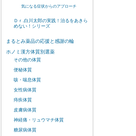
気になる症状からのアプローチ
Ｄｒ.白川太郎の実践！治るをあきら
めない！シリーズ
まるとみ薬品の応援と感謝の輪
ホノミ漢方体質別選薬
その他の体質
便秘体質
咳・喘息体質
女性病体質
痔疾体質
皮膚病体質
神経痛・リュウマチ体質
糖尿病体質