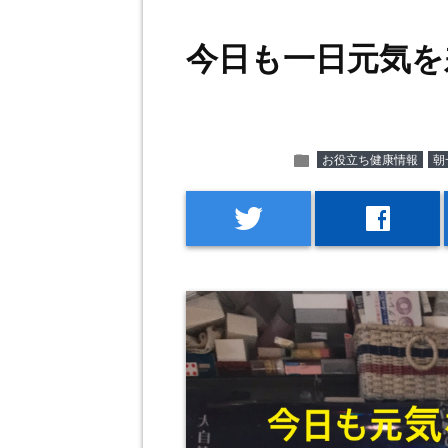
今日も一日元気を
folder
お役立ち健康情報
朝
twitter
facebook