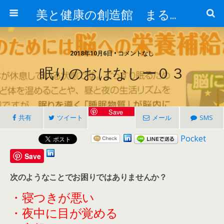
美と健康の創造館 まるとみ薬品 ぐんまの薬屋 芳さんのブログ
2018年10月6日 • コメントなし
眠りのおはなしー０３
Save
共有
ツイート
メール
SMS
Pocket
Save
次のようなことでお困りではありませんか？
・寝つきが悪い
・夜中に目が覚める