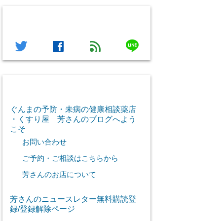
フォローする
line
twitter
facebook
feed
芳さん感謝のご挨拶
ぐんまの予防・未病の健康相談薬店
・くすり屋 芳さんのブログへよう
こそ
お問い合わせ
ご予約・ご相談はこちらから
芳さんのお店について
芳さんのニュースレター無料購読登
録/登録解除ページ