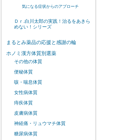
気になる症状からのアプローチ
Ｄｒ.白川太郎の実践！治るをあきら
めない！シリーズ
まるとみ薬品の応援と感謝の輪
ホノミ漢方体質別選薬
その他の体質
便秘体質
咳・喘息体質
女性病体質
痔疾体質
皮膚病体質
神経痛・リュウマチ体質
糖尿病体質