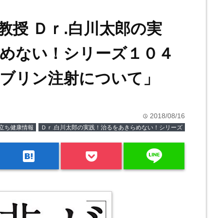
教授 Ｄｒ.白川太郎の実
めない！シリーズ１０４
ブリン注射について」
2018/08/16
time
立ち健康情報
Ｄｒ.白川太郎の実践！治るをあきらめない！シリーズ
line
hatenabookmark