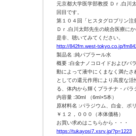
元京都大学医学部教授 Ｄｒ.白
回目です。
第１０４回「ヒスタグロブリン注
Ｄｒ.白川太郎先生の統合医療に
是非、聴いてみてください。
http://842fm.west-tokyo.co.jp/fm8
製品名 :純パプラール水
概要 :白金ナノコロイドおよび
動によって液中にくまなく満たさ
としての還元作用により高度な活
る、体内から輝くプラチナ・パラ
内容量 :30ml （6ml×5本）
原材料名 :パラジウム、白金、ポリ
￥１２，０００（本体価格）
お買い求めはこちらから・・・
https://tukayosi7.xsrv.jp/?p=1223