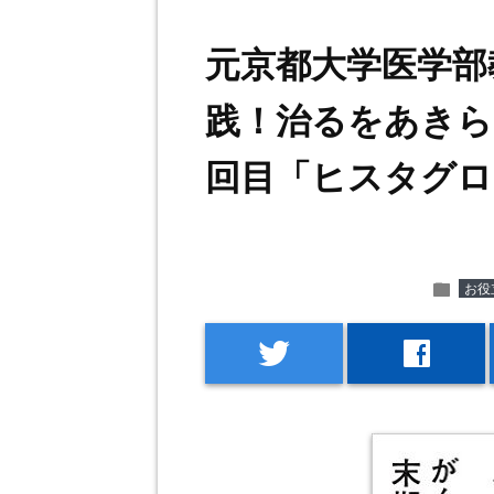
元京都大学医学部
践！治るをあきら
回目「ヒスタグロ
folder
お役
twitter
facebook