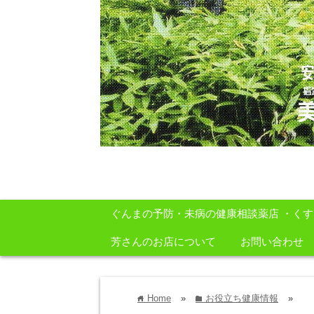
安心・安全・自然をテーマに身体に良いも
ぐんまの予防・未病の健康相談薬店 ・く
芳さんのお店について
お問い合わせ
Home
»
お役立ち健康情報
»
home
folder