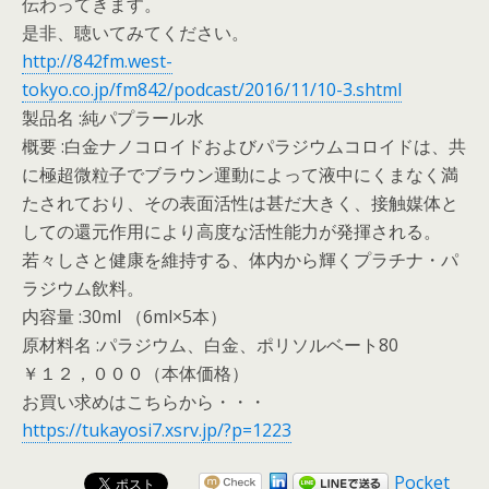
伝わってきます。
是非、聴いてみてください。
http://842fm.west-
tokyo.co.jp/fm842/podcast/2016/11/10-3.shtml
製品名 :純パプラール水
概要 :白金ナノコロイドおよびパラジウムコロイドは、共
に極超微粒子でブラウン運動によって液中にくまなく満
たされており、その表面活性は甚だ大きく、接触媒体と
しての還元作用により高度な活性能力が発揮される。
若々しさと健康を維持する、体内から輝くプラチナ・パ
ラジウム飲料。
内容量 :30ml （6ml×5本）
原材料名 :パラジウム、白金、ポリソルベート80
￥１２，０００（本体価格）
お買い求めはこちらから・・・
https://tukayosi7.xsrv.jp/?p=1223
Pocket