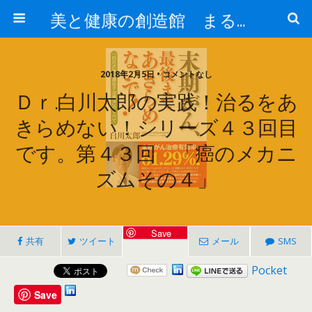
美と健康の創造館 まるとみ薬品 ぐんまの薬屋 芳さんのブログ
2018年2月5日 • コメントなし
Ｄｒ.白川太郎の実践！治るをあ
きらめない！シリーズ４３回目
です。第４３回 「癌のメカニ
ズムその４」
Save
共有
ツイート
メール
SMS
Pocket
Save