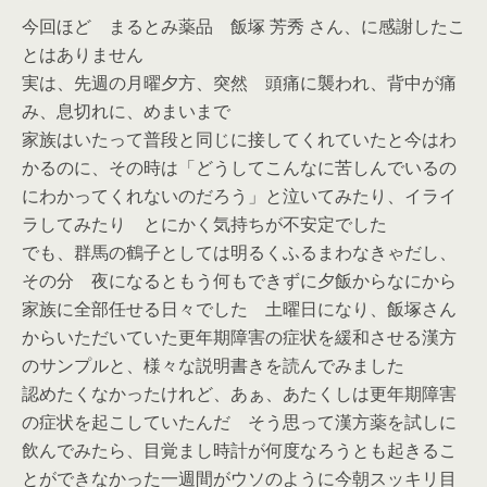
今回ほど まるとみ薬品 飯塚 芳秀 さん、に感謝したこ
とはありません
実は、先週の月曜夕方、突然 頭痛に襲われ、背中が痛
み、息切れに、めまいまで
家族はいたって普段と同じに接してくれていたと今はわ
かるのに、その時は「どうしてこんなに苦しんでいるの
にわかってくれないのだろう」と泣いてみたり、イライ
ラしてみたり とにかく気持ちが不安定でした
でも、群馬の鶴子としては明るくふるまわなきゃだし、
その分 夜になるともう何もできずに夕飯からなにから
家族に全部任せる日々でした 土曜日になり、飯塚さん
からいただいていた更年期障害の症状を緩和させる漢方
のサンプルと、様々な説明書きを読んでみました
認めたくなかったけれど、あぁ、あたくしは更年期障害
の症状を起こしていたんだ そう思って漢方薬を試しに
飲んでみたら、目覚まし時計が何度なろうとも起きるこ
とができなかった一週間がウソのように今朝スッキリ目