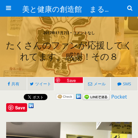
美と健康の創造館 まるとみ薬品 ぐんまの薬屋 芳さんのブログ
2017年11月7日 • コメントなし
たくさんのファンが応援してく
れてます。感謝！その８
Save
共有
ツイート
メール
SMS
Pocket
Save