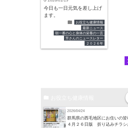
2026/01/19
time
今日も一日元気を差し上げ
ます。
folder
お役立ち健康情報
最新ニュース
朝一番の心と身体の栄養の一言
芳さんのニュースレター
２０２６年
お役立ち健康情報
2026/04/24
群馬県の西毛地区にお住いの皆
４月２６日版 折り込みチラシ