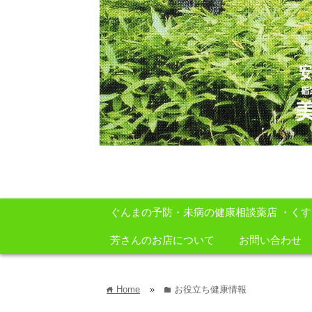
安心・安全・自然をテーマに身体に良いも
ぐんまの予防・未病の健康相談薬店 ・く
芳さんのお店について
お問い合わせ
Home
»
お役立ち健康情報
home
folder