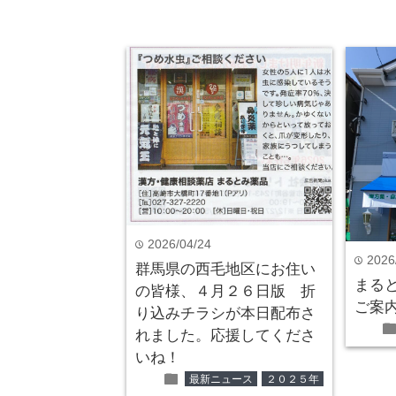
お役立ち健康情報
folder
2026/04/24
time
2026
time
群馬県の西毛地区にお住い
まる
の皆様、４月２６日版 折
ご案
り込みチラシが本日配布さ
fol
れました。応援してくださ
いね！
folder
最新ニュース
２０２５年