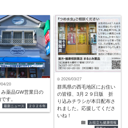
2026/03/27
time
/04/20
群馬県の西毛地区にお住い
とみ薬品GW営業日の
の皆様、3月２９日版 折
内です。
り込みチラシが本日配布さ
der
最新ニュース
２０２６年
れました。応援してくださ
いね！
folder
お役立ち健康情報