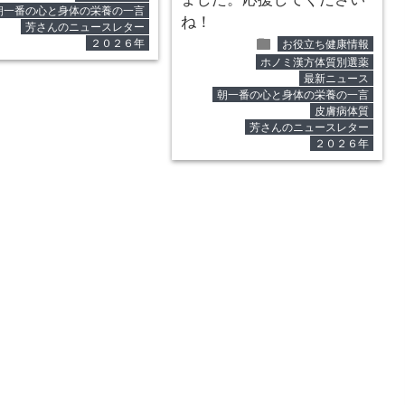
朝一番の心と身体の栄養の一言
ね！
芳さんのニュースレター
folder
２０２６年
お役立ち健康情報
ホノミ漢方体質別選薬
最新ニュース
朝一番の心と身体の栄養の一言
皮膚病体質
芳さんのニュースレター
２０２６年