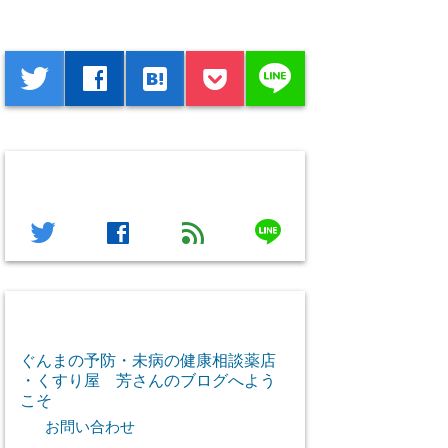
シェアする
line
twitter
facebook
hatenabookmark
フォローする
line
twitter
facebook
feed
芳さん感謝のご挨拶
ぐんまの予防・未病の健康相談薬店
・くすり屋 芳さんのブログへよう
こそ
お問い合わせ