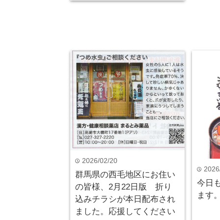
2026/02/20
time
2026
time
群馬県の西毛地区にお住い
今日
の皆様、2月22日版 折り
ます
込みチラシが本日配布され
ました。応援してください