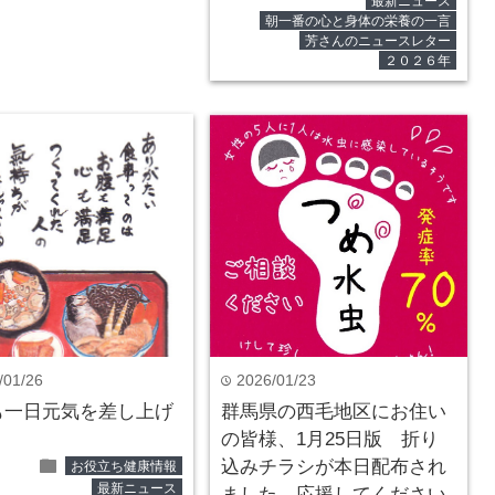
最新ニュース
朝一番の心と身体の栄養の一言
芳さんのニュースレター
２０２６年
/01/26
2026/01/23
time
も一日元気を差し上げ
群馬県の西毛地区にお住い
。
の皆様、1月25日版 折り
folder
込みチラシが本日配布され
お役立ち健康情報
最新ニュース
ました。応援してください