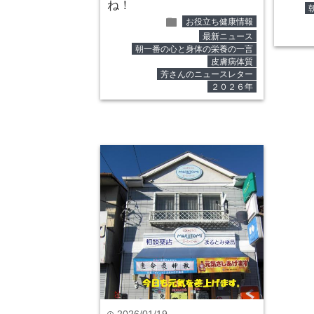
ね！
folder
お役立ち健康情報
最新ニュース
朝一番の心と身体の栄養の一言
皮膚病体質
芳さんのニュースレター
２０２６年